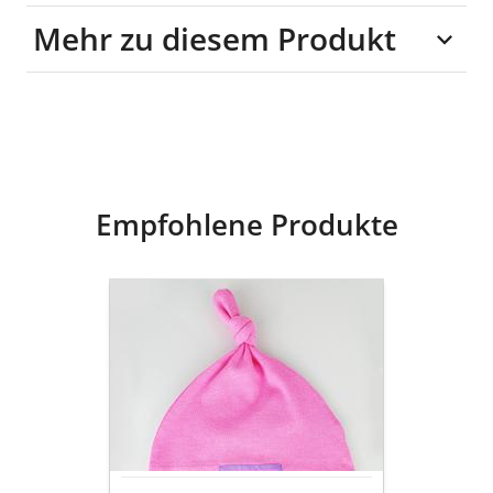
Mehr zu diesem Produkt
100% Baumwolle
Empfohlene Produkte
goldmarie
Baby
Mütze
LOVE
IS
MY
SUPERPOWER
-
Baumwolle
-