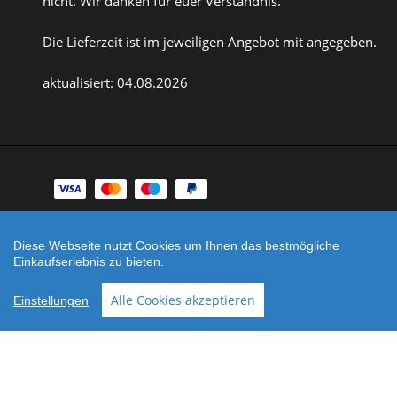
nicht. Wir danken für euer Verständnis.
Die Lieferzeit ist im jeweiligen Angebot mit angegeben.
aktualisiert: 04.08.2026
Zahlungsarten
Facebook
Instagram
Diese Webseite nutzt Cookies um Ihnen das bestmögliche
Einkaufserlebnis zu bieten.
Shop erstellt mit
Besuche uns auch auf lieber-
VersaCommerce.
lokal.de
Alle Cookies akzeptieren
Einstellungen
Noch sind keine Bewertungen vorhanden.