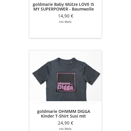
goldmarie Baby Mütze LOVE IS
rosa
MY SUPERPOWER - Baumwolle
- rosa
14,90 €
inkl. MwSt.
goldmarie
OHMMM
DIGGA
Kinder
T-
Shirt
Susi
mit
Neonschrift
Applikation
goldmarie OHMMM DIGGA
dunkelgrau
Kinder T-Shirt Susi mit
Neonschrift Applikation
24,90 €
dunkelgrau
inkl. MwSt.