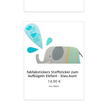
fabfabstickers
Stoffsticker
zum
Aufbügeln
Elefant
-
blau-
bunt
fabfabstickers Stoffsticker zum
Aufbügeln Elefant - blau-bunt
14,90 €
inkl. MwSt.