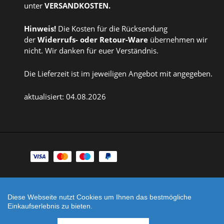
unter
VERSANDKOSTEN
.
Hinweis!
Die Kosten für die Rücksendung
der
Widerrufs
- oder
Retour-Ware
übernehmen wir
nicht. Wir danken für euer Verständnis.
Die Lieferzeit ist im jeweiligen Angebot mit angegeben.
aktualisiert: 04.08.2026
Zahlungsarten
Facebook
Instagram
Diese Webseite nutzt Cookies um Ihnen das bestmögliche
Shop erstellt mit
Besuche uns auch auf lieber-
Einkaufserlebnis zu bieten.
VersaCommerce.
lokal.de