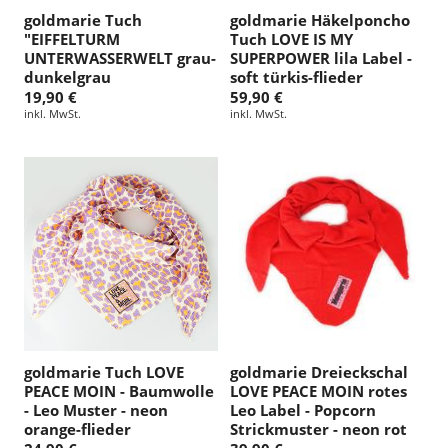
goldmarie Tuch
goldmarie Häkelponcho
"EIFFELTURM
Tuch LOVE IS MY
UNTERWASSERWELT grau-
SUPERPOWER lila Label -
dunkelgrau
soft türkis-flieder
19,90 €
59,90 €
inkl. MwSt.
inkl. MwSt.
goldmarie Tuch LOVE
goldmarie Dreieckschal
PEACE MOIN - Baumwolle
LOVE PEACE MOIN rotes
- Leo Muster - neon
Leo Label - Popcorn
orange-flieder
Strickmuster - neon rot