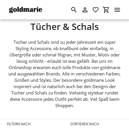
Suchen
Einloggen
Einkaufswa
Direkt
S
Tücher & Schals
zum
Inhalt
a
Tücher und Schals sind zu jeder Jahreszeit ein super
m
Styling Accessoire, ob knallbunt oder einfarbig, in
Übergröße oder schmal filigran, mit Muster, Motiv oder
m
lässig schlicht - erlaubt ist was gefällt. Bei uns im
l
Onlineshop erwarten euch tolle Produkte von goldmarie
und ausgewählten Brands. Alle in verschiedenen Farben,
u
Größen und Styles. Der besondere goldmarie Look
inspiriert und ist natürlich auch bei den Designs der
n
Tücher und Schals zu finden. Vielseitig stylebar rundet
g
diese Accessoire jedes Outfit perfekt ab. Viel Spaß beim
Shoppen.
:
FILTERN NACH
SORTIEREN NACH