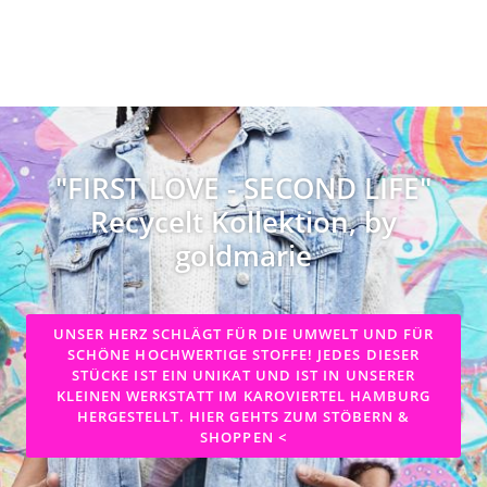
"FIRST LOVE - SECOND LIFE"
Recycelt Kollektion, by
goldmarie
UNSER HERZ SCHLÄGT FÜR DIE UMWELT UND FÜR
SCHÖNE HOCHWERTIGE STOFFE! JEDES DIESER
STÜCKE IST EIN UNIKAT UND IST IN UNSERER
KLEINEN WERKSTATT IM KAROVIERTEL HAMBURG
HERGESTELLT. HIER GEHTS ZUM STÖBERN &
SHOPPEN <