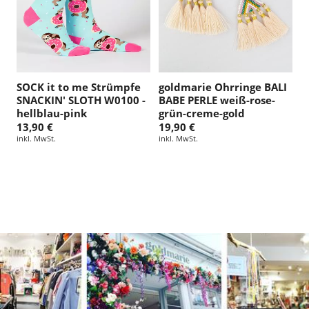
SOCK it to me Strümpfe
goldmarie Ohrringe BALI
SNACKIN' SLOTH W0100 -
BABE PERLE weiß-rose-
hellblau-pink
grün-creme-gold
13,90 €
19,90 €
inkl. MwSt.
inkl. MwSt.
Diashow
pausieren