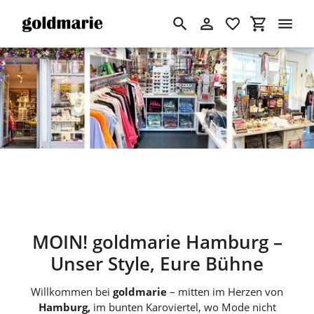
Suchen
Einloggen
Einkaufswa
Diashow
Direkt
pausieren
zum
Inhalt
MOIN! goldmarie Hamburg –
Unser Style, Eure Bühne
Willkommen bei
goldmarie
– mitten im Herzen von
Hamburg,
im bunten Karoviertel, wo Mode nicht