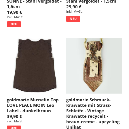
SONNE - Stahl vergoldet -
Stahl vergoldet - 1,5cm
1,5cm
29,90 €
19,90 €
inkl. MwSt.
inkl. MwSt.
NEU
NEU
goldmarie Musselin Top
goldmarie Schmuck-
LOVE PEACE MOIN Leo
Krawatte mit Strass-
Label - dunkelbraun
Schleife - Vintage
Krawatte recycelt -
39,90 €
braun-creme - upcycling
inkl. MwSt.
Unikat
NEU