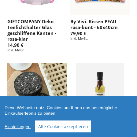
GIFTCOMPANY Deko
By Vivi. Kissen PFAU -
Teelichthalter Glas
rosa-bunt - 60x40cm
geschliffene Kanten -
79,90 €
rosa-klar
inkl. MwSt.
14,90 €
inkl. MwSt.
Diese Webseite nutzt Cookies um Ihnen das bestmögliche
Einkaufserlebnis zu bieten.
Alle Cookies akzeptieren
Einstellungen
KISS MY KITCHEN Pop-Up
Nicolas Vahé Oliven Öl
Schwamm - Smile -
CHILLI - 25cl