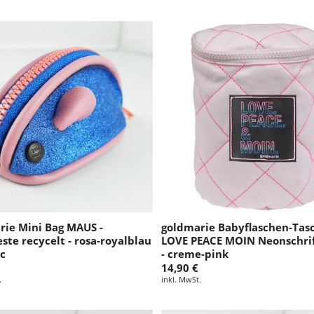
g
:
rie Mini Bag MAUS -
goldmarie Babyflaschen-Tas
ste recycelt - rosa-royalblau
LOVE PEACE MOIN Neonschrif
ic
- creme-pink
14,90 €
.
inkl. MwSt.