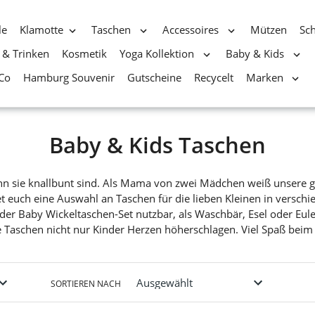
le
Klamotte
Taschen
Accessoires
Mützen
Sc
 & Trinken
Kosmetik
Yoga Kollektion
Baby & Kids
Co
Hamburg Souvenir
Gutscheine
Recycelt
Marken
S
Baby & Kids Taschen
a
enn sie knallbunt sind. Als Mama von zwei Mädchen weiß unsere g
m
euch eine Auswahl an Taschen für die lieben Kleinen in verschie
der Baby Wickeltaschen-Set nutzbar, als Waschbär, Esel oder Eul
m
e Taschen nicht nur Kinder Herzen höherschlagen. Viel Spaß bei
l
u
SORTIEREN NACH
n