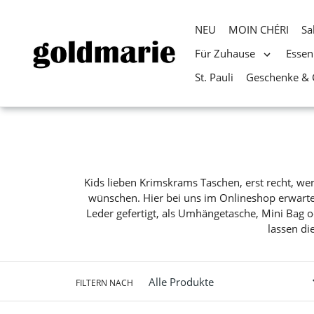
NEU
MOIN CHÉRI
Sa
Für Zuhause
Essen
St. Pauli
Geschenke & 
Direkt
zum
Inhalt
Kids lieben Krimskrams Taschen, erst recht, w
wünschen. Hier bei uns im Onlineshop erwartet 
Leder gefertigt, als Umhängetasche, Mini Bag o
lassen di
FILTERN NACH