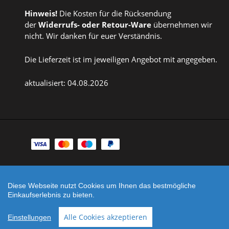
Hinweis!
Die Kosten für die Rücksendung
der
Widerrufs
- oder
Retour-Ware
übernehmen wir
nicht. Wir danken für euer Verständnis.
Die Lieferzeit ist im jeweiligen Angebot mit angegeben.
aktualisiert: 04.08.2026
Zahlungsarten
Facebook
Instagram
Diese Webseite nutzt Cookies um Ihnen das bestmögliche
Shop erstellt mit
Besuche uns auch auf lieber-
Einkaufserlebnis zu bieten.
VersaCommerce.
lokal.de
Alle Cookies akzeptieren
Einstellungen