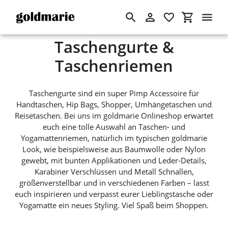
Suchen
Einloggen
Einkaufswa
Direkt
S
Taschengurte &
zum
Inhalt
a
Taschenriemen
m
Taschengurte sind ein super Pimp Accessoire für
m
Handtaschen, Hip Bags, Shopper, Umhängetaschen und
Reisetaschen. Bei uns im goldmarie Onlineshop erwartet
l
euch eine tolle Auswahl an Taschen- und
u
Yogamattenriemen, natürlich im typischen goldmarie
Look, wie beispielsweise aus Baumwolle oder Nylon
n
gewebt, mit bunten Applikationen und Leder-Details,
Karabiner Verschlüssen und Metall Schnallen,
g
größenverstellbar und in verschiedenen Farben – lasst
:
euch inspirieren und verpasst eurer Lieblingstasche oder
Yogamatte ein neues Styling. Viel Spaß beim Shoppen.