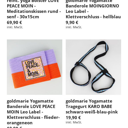
reinc. yoga Bolster LOVE
goldmarie Yogamatte
PEACE MOIN -
Banderole MOINGIORNO
Meditationskissen rund -
Leo Label -
senf - 30x15cm
Klettverschluss - hellblau
69,90 €
9,90 €
inkl. MwSt.
inkl. MwSt.
goldmarie Yogamatte
goldmarie Yogamatte
Banderole LOVE PEACE
Tragegurt KARO BABE
MOIN Leo Label -
schwarz-weiß-blau-pink
Klettverschluss - flieder-
19,90 €
orangeneon
inkl. MwSt.