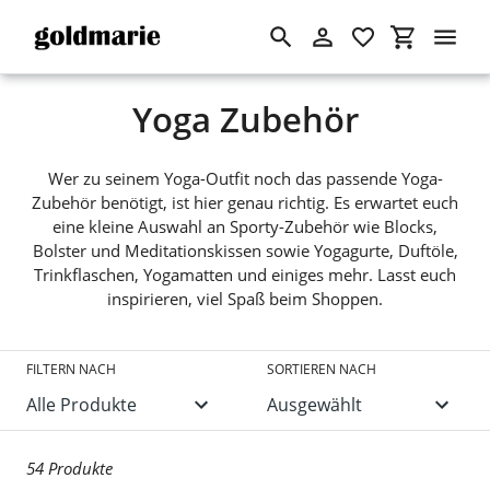
Suchen
Einloggen
Einkaufswa
Direkt
S
Yoga Zubehör
zum
Inhalt
a
Wer zu seinem Yoga-Outfit noch das passende Yoga-
m
Zubehör benötigt, ist hier genau richtig. Es erwartet euch
eine kleine Auswahl an Sporty-Zubehör wie Blocks,
m
Bolster und Meditationskissen sowie Yogagurte, Duftöle,
l
Trinkflaschen, Yogamatten und einiges mehr. Lasst euch
inspirieren, viel Spaß beim Shoppen.
u
n
FILTERN NACH
SORTIEREN NACH
g
:
54 Produkte