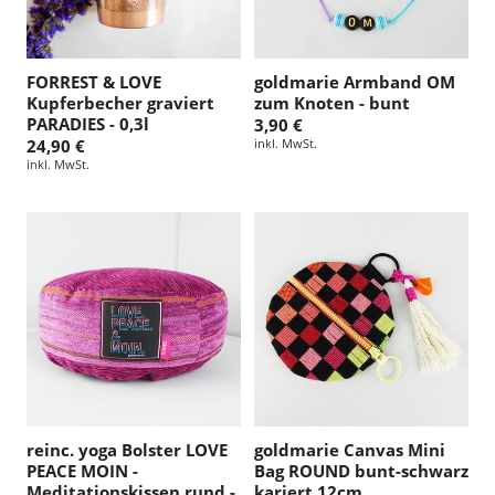
FORREST & LOVE
goldmarie Armband OM
Kupferbecher graviert
zum Knoten - bunt
PARADIES - 0,3l
3,90 €
24,90 €
inkl. MwSt.
inkl. MwSt.
reinc. yoga Bolster LOVE
goldmarie Canvas Mini
PEACE MOIN -
Bag ROUND bunt-schwarz
Meditationskissen rund -
kariert 12cm