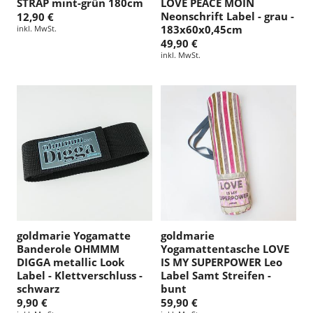
STRAP mint-grün 180cm
LOVE PEACE MOIN
Neonschrift Label - grau -
12,90 €
183x60x0,45cm
inkl. MwSt.
49,90 €
inkl. MwSt.
goldmarie Yogamatte
goldmarie
Banderole OHMMM
Yogamattentasche LOVE
DIGGA metallic Look
IS MY SUPERPOWER Leo
Label - Klettverschluss -
Label Samt Streifen -
schwarz
bunt
9,90 €
59,90 €