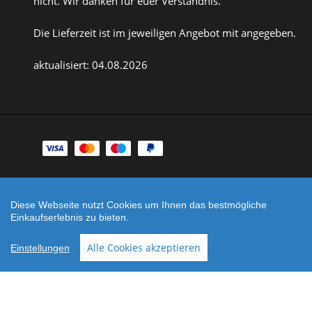
nicht. Wir danken für euer Verständnis.
Die Lieferzeit ist im jeweiligen Angebot mit angegeben.
aktualisiert: 04.08.2026
Zahlungsarten
Facebook
Instagram
Diese Webseite nutzt Cookies um Ihnen das bestmögliche
Shop erstellt mit
Besuche uns auch auf lieber-
Einkaufserlebnis zu bieten.
VersaCommerce.
lokal.de
Alle Cookies akzeptieren
Einstellungen
Noch sind keine Bewertungen vorhanden.