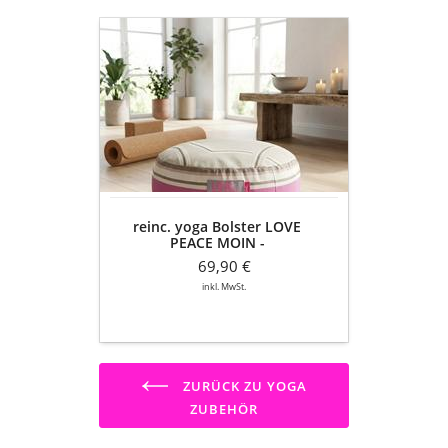
reinc.
yoga
Bolster
LOVE
PEACE
MOIN
-
Meditationskissen
rund
-
reinc. yoga Bolster LOVE
gemustert
PEACE MOIN -
grau-
Meditationskissen rund -
lila-
69,90 €
gemustert grau-lila-grün -
grün
32x15cm
inkl. MwSt.
-
32x15cm
ZURÜCK ZU YOGA
ZUBEHÖR