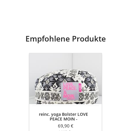
100% Baumwolle
Empfohlene Produkte
reinc.
yoga
Bolster
LOVE
PEACE
MOIN
-
Meditationskissen
rund
-
reinc. yoga Bolster LOVE
schwarz-
PEACE MOIN -
weiß-
Meditationskissen rund -
pink
69,90 €
schwarz-weiß-pink Ornamente