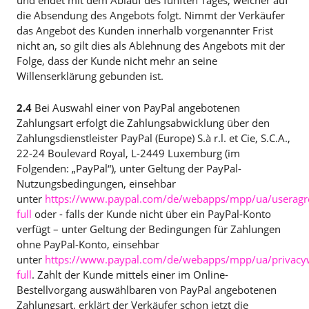
und endet mit dem Ablauf des fünften Tages, welcher auf
die Absendung des Angebots folgt. Nimmt der Verkäufer
das Angebot des Kunden innerhalb vorgenannter Frist
nicht an, so gilt dies als Ablehnung des Angebots mit der
Folge, dass der Kunde nicht mehr an seine
Willenserklärung gebunden ist.
2.4
Bei Auswahl einer von PayPal angebotenen
Zahlungsart erfolgt die Zahlungsabwicklung über den
Zahlungsdienstleister PayPal (Europe) S.à r.l. et Cie, S.C.A.,
22-24 Boulevard Royal, L-2449 Luxemburg (im
Folgenden: „PayPal“), unter Geltung der PayPal-
Nutzungsbedingungen, einsehbar
unter
https://www.paypal.com/de/webapps/mpp/ua/useragr
full
oder - falls der Kunde nicht über ein PayPal-Konto
verfügt – unter Geltung der Bedingungen für Zahlungen
ohne PayPal-Konto, einsehbar
unter
https://www.paypal.com/de/webapps/mpp/ua/privacy
full
. Zahlt der Kunde mittels einer im Online-
Bestellvorgang auswählbaren von PayPal angebotenen
Zahlungsart, erklärt der Verkäufer schon jetzt die