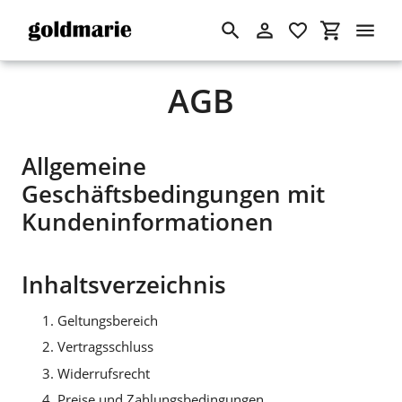
Suchen
Einloggen
Einkaufswa
Direkt
AGB
zum
Inhalt
Allgemeine
Geschäftsbedingungen mit
Kundeninformationen
Inhaltsverzeichnis
Geltungsbereich
Vertragsschluss
Widerrufsrecht
Preise und Zahlungsbedingungen