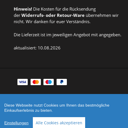
Hinweis!
Die Kosten für die Rücksendung
der
Widerrufs
- oder
Retour-Ware
übernehmen wir
nicht. Wir danken für euer Verständnis.
Die Lieferzeit ist im jeweiligen Angebot mit angegeben.
aktualisiert: 10.08.2026
Zahlungsarten
Facebook
Instagram
Diese Webseite nutzt Cookies um Ihnen das bestmögliche
Shop erstellt mit
Besuche uns auch auf lieber-
Einkaufserlebnis zu bieten.
VersaCommerce.
lokal.de
Alle Cookies akzeptieren
Einstellungen