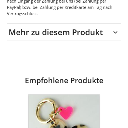
nach Eingang der Zahlung bei uns (bei Zahlung per
PayPal) bzw. bei Zahlung per Kreditkarte am Tag nach
Vertragsschluss.
Mehr zu diesem Produkt
Material: Metall,
Kunststoff
Empfohlene Produkte
goldmarie
Taschen-
&
Schlüsselanhänger
DACKEL
mit