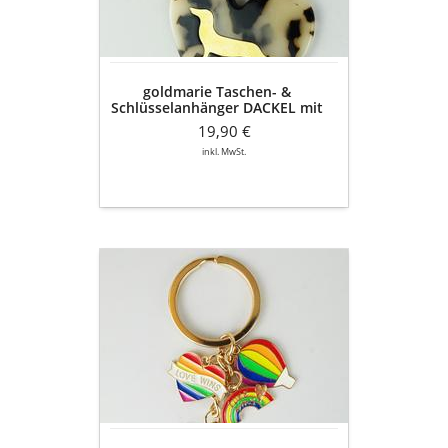
HERZ
-
tortoise-
gold-
goldmarie Taschen- &
pink
Schlüsselanhänger DACKEL mit
HERZ - tortoise-gold-pink
19,90 €
inkl. MwSt.
goldmarie
Schlüsselanhänger
Herz
-
LOVE
-
REGENBOGEN
-
HEIßLUFTBALLON
-