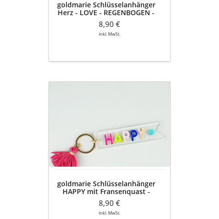
goldmarie Schlüsselanhänger
bunt
Herz - LOVE - REGENBOGEN -
HEIßLUFTBALLON - bunt
8,90 €
inkl. MwSt.
goldmarie
Schlüsselanhänger
HAPPY
mit
Fransenquast
-
bunt
goldmarie Schlüsselanhänger
HAPPY mit Fransenquast -
bunt
8,90 €
inkl. MwSt.