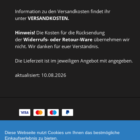
Information zu den Versandkosten findet ihr
unter
VERSANDKOSTEN
.
Hinweis!
Die Kosten für die Rücksendung
der
Widerrufs
- oder
Retour-Ware
übernehmen wir
nicht. Wir danken für euer Verständnis.
Die Lieferzeit ist im jeweiligen Angebot mit angegeben.
aktualisiert: 10.08.2026
Zahlungsarten
Facebook
Instagram
Diese Webseite nutzt Cookies um Ihnen das bestmögliche
Einkaufserlebnis zu bieten.
Shop erstellt mit
Besuche uns auch auf lieber-