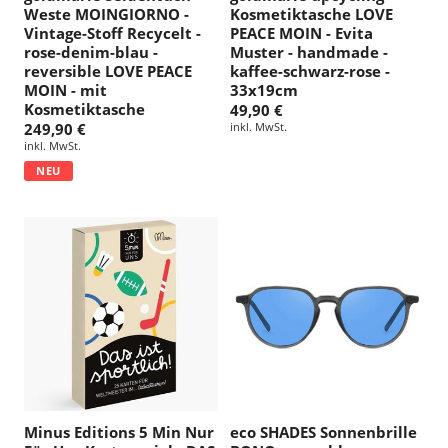
Weste MOINGIORNO -
Kosmetiktasche LOVE
Vintage-Stoff Recycelt -
PEACE MOIN - Evita
rose-denim-blau -
Muster - handmade -
reversible LOVE PEACE
kaffee-schwarz-rose -
MOIN - mit
33x19cm
Kosmetiktasche
49,90 €
249,90 €
inkl. MwSt.
inkl. MwSt.
NEU
Minus Editions 5 Min Nur
eco SHADES Sonnenbrille