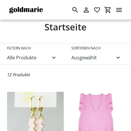
Suchen
Einloggen
Einkaufswa
Direkt
S
Startseite
zum
Inhalt
a
m
FILTERN NACH
SORTIEREN NACH
m
l
12 Produkte
u
n
g
: