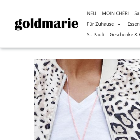
NEU
MOIN CHÉRI
Sa
Für Zuhause
Essen
St. Pauli
Geschenke & 
Direkt
zum
Inhalt