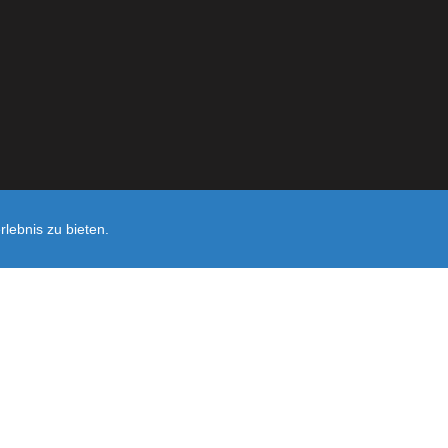
lebnis zu bieten.
Shop erst
Noch sind keine Bewertungen vorhanden.