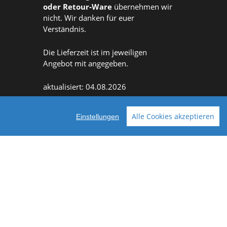
oder
Retour-Ware
übernehmen wir
nicht. Wir danken für euer
Verständnis.
Die Lieferzeit ist im jeweiligen
Angebot mit angegeben.
aktualisiert: 04.08.2026
Alle Cookies akzeptieren
Einstellungen
Facebook
Instagram
ellt mit VersaCommerce.
Besuche uns auch auf lieber-lokal.de