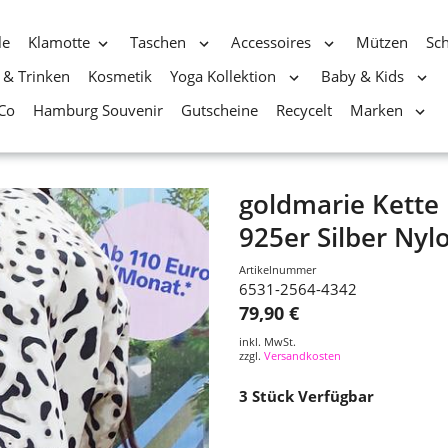
le
Klamotte
Taschen
Accessoires
Mützen
Sc
 & Trinken
Kosmetik
Yoga Kollektion
Baby & Kids
Co
Hamburg Souvenir
Gutscheine
Recycelt
Marken
goldmarie Kett
925er Silber Nyl
Artikelnummer
6531-2564-4342
79,90 €
inkl. MwSt.
zzgl.
Versandkosten
3
Stück Verfügbar