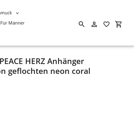
hmuck
Für Männer
Suchen
Einloggen
Einkau
e PEACE HERZ Anhänger
on geflochten neon coral