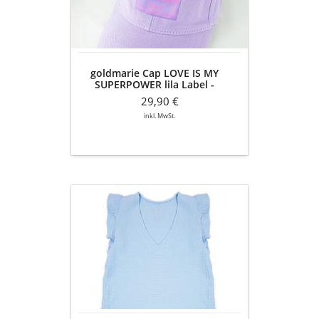
SUPERPOWER
lila
Label
-
Baumwolle
goldmarie Cap LOVE IS MY
-
SUPERPOWER lila Label -
flieder
Baumwolle - flieder
29,90 €
inkl. MwSt.
goldmarie
Musselin
Top
LOVE
IS
MY
SUPERPOWER
-
himmelblau