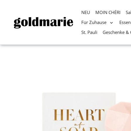
NEU
MOIN CHÉRI
Sa
Für Zuhause
Essen
St. Pauli
Geschenke & 
Direkt
zum
Inhalt