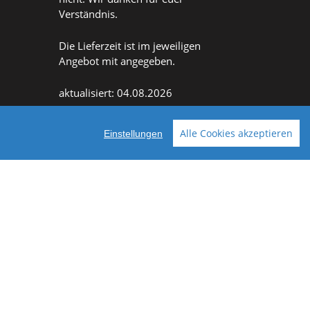
Verständnis.
Die Lieferzeit ist im jeweiligen
Angebot mit angegeben.
aktualisiert: 04.08.2026
Alle Cookies akzeptieren
Einstellungen
Facebook
Instagram
ellt mit VersaCommerce.
Besuche uns auch auf lieber-lokal.de