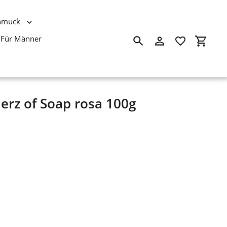
hmuck
Für Männer
Suchen
Einloggen
Einkau
erz of Soap rosa 100g