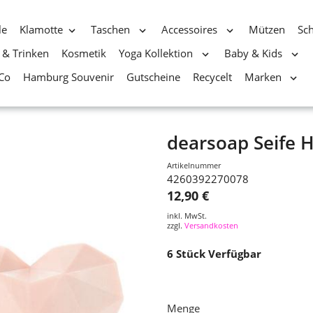
le
Klamotte
Taschen
Accessoires
Mützen
Sc
 & Trinken
Kosmetik
Yoga Kollektion
Baby & Kids
Co
Hamburg Souvenir
Gutscheine
Recycelt
Marken
dearsoap Seife H
Artikelnummer
4260392270078
12,90 €
inkl. MwSt.
zzgl.
Versandkosten
6
Stück Verfügbar
Menge