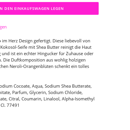
IN DEN EINKAUFSWAGEN LEGEN
ügen
p
im Herz Design gefertigt. Diese liebevoll von
Kokosöl-Seife mit Shea Butter reinigt die Haut
ig und ist ein echter Hingucker für Zuhause oder
. Die Duftkomposition aus wohlig holzigen
chen Neroli-Orangenblüten schenkt ein tolles
Sodium Cocoate, Aqua, Sodium Shea Butterate,
tate, Parfum, Glycerin, Sodium Chloride,
te, Citral, Coumarin, Linalool, Alpha-Isomethyl
 CI. 77491