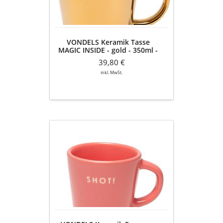
gold
-
350ml
-
VONDELS Keramik Tasse
2er
MAGIC INSIDE - gold - 350ml -
Set
2er Set
39,80 €
inkl. MwSt.
VONDELS
Keramik
Espresso
Tasse
SHOT!
-
korall-
rot
-
80ml