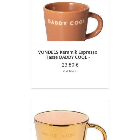
Espresso
Tasse
DADDY
COOL
-
terracotta
-
80ml
VONDELS Keramik Espresso
-
Tasse DADDY COOL -
2er
terracotta - 80ml - 2er Set
Set
23,80 €
inkl. MwSt.
VONDELS
Keramik
Tasse
MAGIC
INSIDE
-