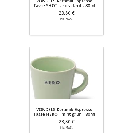
VONDELS Keramik Espresso
-
Tasse SHOT! - korall-rot - 80ml
2er
- 2er Set
Set
23,80 €
inkl. MwSt.
VONDELS
Keramik
Espresso
Tasse
HERO
-
mint
grün
-
80ml
VONDELS Keramik Espresso
-
Tasse HERO - mint grün - 80ml
2er
- 2er Set
Set
23,80 €
inkl. MwSt.