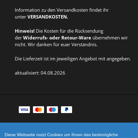
Information zu den Versandkosten findet ihr
unter
VERSANDKOSTEN
.
Hinweis!
Die Kosten für die Rücksendung
der
Widerrufs
- oder
Retour-Ware
übernehmen wir
nicht. Wir danken für euer Verständnis.
Die Lieferzeit ist im jeweiligen Angebot mit angegeben.
aktualisiert: 04.08.2026
Zahlungsarten
Facebook
Instagram
Diese Webseite nutzt Cookies um Ihnen das bestmögliche
Shop erstellt mit
Besuche uns auch auf lieber-