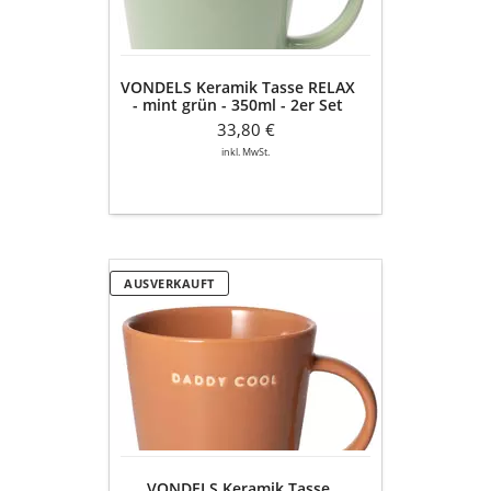
grün
-
350ml
-
VONDELS Keramik Tasse RELAX
2er
- mint grün - 350ml - 2er Set
Set
33,80 €
inkl. MwSt.
VONDELS
AUSVERKAUFT
Keramik
Tasse
DADDY
COOL
-
terracotta
-
350ml
-
VONDELS Keramik Tasse
2er