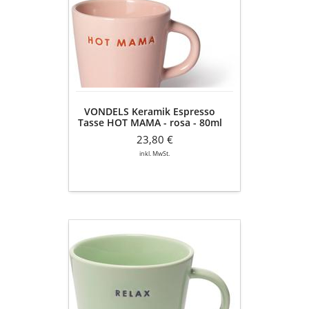
Espresso
Tasse
HOT
MAMA
-
rosa
-
80ml
VONDELS Keramik Espresso
-
Tasse HOT MAMA - rosa - 80ml
2er
- 2er Set
Set
23,80 €
inkl. MwSt.
VONDELS
Keramik
Tasse
RELAX
-
mint