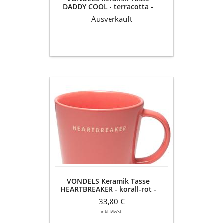
DADDY COOL - terracotta -
Set
350ml - 2er Set
Ausverkauft
VONDELS
Keramik
Tasse
HEARTBREAKER
-
korall-
rot
-
350ml
-
VONDELS Keramik Tasse
2er
HEARTBREAKER - korall-rot -
Set
350ml - 2er Set
33,80 €
inkl. MwSt.