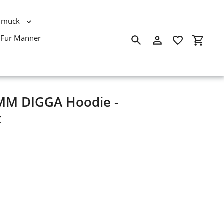
hmuck
Für Männer
Suchen
Einloggen
Einkau
M DIGGA Hoodie -
x