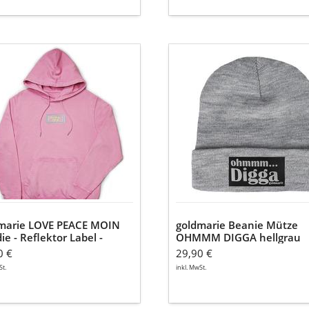
marie
goldmarie
E
Beanie
CE
Mütze
N
OHMMM
ie
DIGGA
hellgrau
ektor
melange
l
ex
marie LOVE PEACE MOIN
goldmarie Beanie Mütze
e - Reflektor Label -
OHMMM DIGGA hellgrau
 - Unisex
melange
0 €
29,90 €
St.
inkl. MwSt.