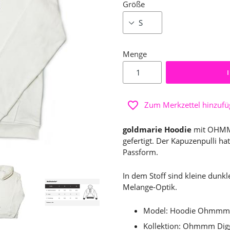
Größe
Menge
Zum Merkzettel hinzuf
goldmarie Hoodie
mit OHMMM
gefertigt. Der Kapuzenpulli ha
Passform.
In dem Stoff sind kleine dunk
Melange-Optik.
Model: Hoodie Ohmmm
Kollektion: Ohmmm Dig