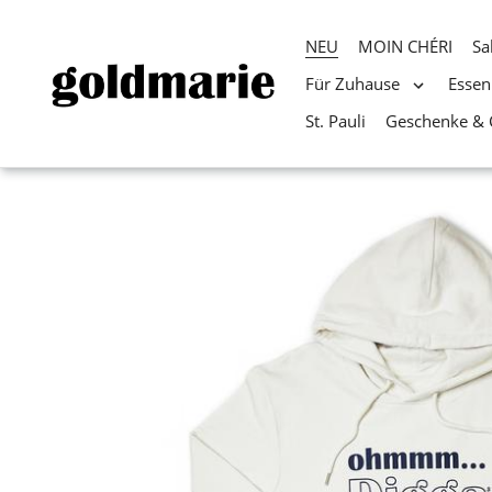
NEU
MOIN CHÉRI
Sa
Für Zuhause
Essen
St. Pauli
Geschenke & 
Direkt
zum
Inhalt