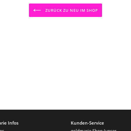
ZURÜCK ZU NEU IM SHOP
rie Infos
Kunden-Service
ns
goldmarie Shop (unser