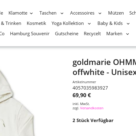
le
Klamotte
Taschen
Accessoires
Mützen
Sc
 & Trinken
Kosmetik
Yoga Kollektion
Baby & Kids
Co
Hamburg Souvenir
Gutscheine
Recycelt
Marken
goldmarie OHMM
offwhite - Unise
Artikelnummer
4057035983927
69,90 €
inkl. MwSt.
zzgl.
Versandkosten
2
Stück Verfügbar