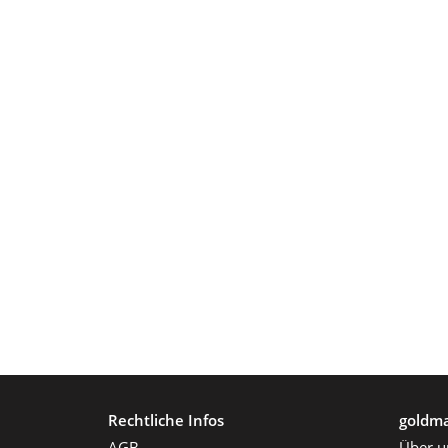
Rechtliche Infos
goldma
AGB
Über u