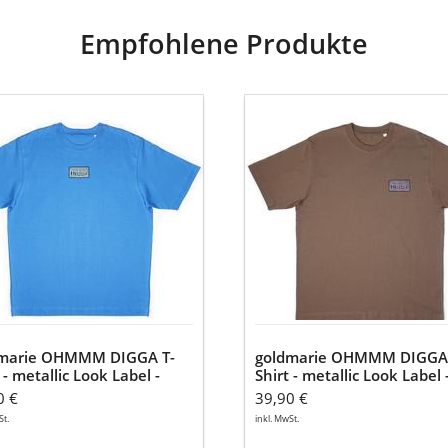
Empfohlene Produkte
marie
goldmarie
MMM
OHMMM
GA
DIGGA
T-
Shirt
-
lic
metallic
Look
l
Label
-
braun
-
Unisex
marie OHMMM DIGGA T-
goldmarie OHMMM DIGGA 
ex
 - metallic Look Label -
Shirt - metallic Look Label 
 blau - Unisex
braun - Unisex
0 €
39,90 €
St.
inkl. MwSt.