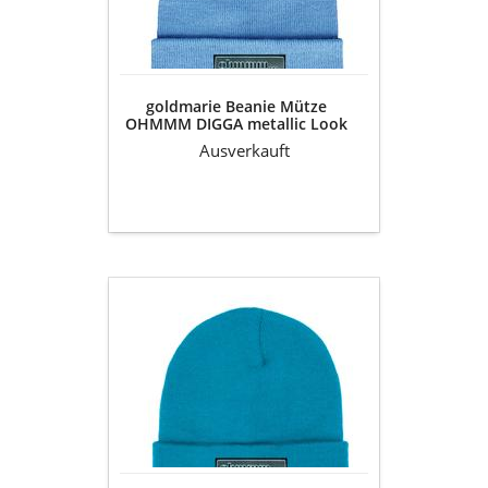
metallic
Look
Label
-
eisblau
goldmarie Beanie Mütze
OHMMM DIGGA metallic Look
Label - eisblau
Ausverkauft
goldmarie
Beanie
Mütze
OHMMM
DIGGA
metallic
Look
Label
-
hellblau