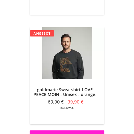
goldmarie
ANGEBOT
Sweatshirt
LOVE
PEACE
MOIN
-
Unisex
-
orange-
anthrazit
goldmarie Sweatshirt LOVE
meliert
PEACE MOIN - Unisex - orange-
anthrazit meliert
69,90 €
39,90 €
inkl. MwSt.