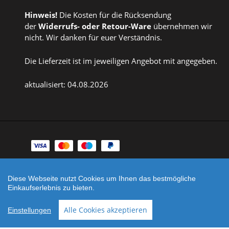
Hinweis!
Die Kosten für die Rücksendung
der
Widerrufs
- oder
Retour-Ware
übernehmen wir
nicht. Wir danken für euer Verständnis.
Die Lieferzeit ist im jeweiligen Angebot mit angegeben.
aktualisiert: 04.08.2026
Zahlungsarten
Facebook
Instagram
Diese Webseite nutzt Cookies um Ihnen das bestmögliche
Einkaufserlebnis zu bieten.
Shop erstellt mit
Besuche uns auch auf lieber-
VersaCommerce.
lokal.de
Alle Cookies akzeptieren
Einstellungen