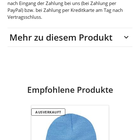
nach Eingang der Zahlung bei uns (bei Zahlung per
PayPal) bzw. bei Zahlung per Kreditkarte am Tag nach
Vertragsschluss.
Mehr zu diesem Produkt
100% Baumwolle
Empfohlene Produkte
goldmarie
AUSVERKAUFT
Beanie
Mütze
OHMMM
DIGGA