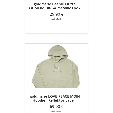
goldmarie Beanie Mütze
OHMMM DIGGA metallic Look
Label - hellblau
29,90 €
inkl. MwSt.
goldmarie
LOVE
PEACE
MOIN
Hoodie
-
Reflektor
Label
-
pastell
goldmarie LOVE PEACE MOIN
grün
Hoodie - Reflektor Label -
-
pastell grün - Unisex
Unisex
69,90 €
inkl. MwSt.