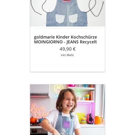
-
JEANS
Recycelt
-
blau
denim
goldmarie Kinder Kochschürze
MOINGIORNO - JEANS Recycelt
- blau denim
49,90 €
inkl. MwSt.
goldmarie
Kinder
Kochschürze
LOVE
IS
MY
SUPERPOWER
-