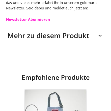
das und vieles mehr erfahrt ihr in unserem goldmarie
Newsletter. Seid dabei und meldet euch jetzt an:
Newsletter Abonnieren
Mehr zu diesem Produkt
Material: 100%
Baumwolle (recycelte
Jeans), Band: Nylon
Empfohlene Produkte
goldmarie
Kinder
Kochschürze
MOINGIORNO