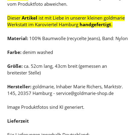
vom Produktfoto abweichen.
Dieser
Artikel
ist mit Liebe in unserer kleinen goldmarie
Werkstatt im Karoviertel Hamburg
handgefertigt
.
Material:
100% Baumwolle (recycelte Jeans), Band: Nylon
Farbe:
denim washed
Größe:
ca. 52cm lang, 43cm breit (gemessen an
breitester Stelle)
Hersteller:
goldmarie, Inhaber Marie Richers, Marktstr.
145, 20357 Hamburg - service@goldmarie-shop.de
Image Produktfotos sind KI generiert.
Lieferzeit
Für Lieferungen innerhalb Deutschland: