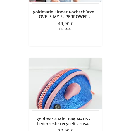
JEANS
Recycelt
goldmarie Kinder Kochschürze
-
LOVE IS MY SUPERPOWER -
blau
JEANS Recycelt - blau denim
denim
49,90 €
inkl. MwSt.
goldmarie
Mini
Bag
MAUS
-
Lederreste
recycelt
-
rosa-
royalblau
goldmarie Mini Bag MAUS -
metallic
Lederreste recycelt - rosa-
royalblau metallic
22,90 €