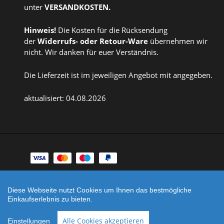
unter
VERSANDKOSTEN
.
Hinweis!
Die Kosten für die Rücksendung
der
Widerrufs
- oder
Retour-Ware
übernehmen wir
nicht. Wir danken für euer Verständnis.
Die Lieferzeit ist im jeweiligen Angebot mit angegeben.
aktualisiert: 04.08.2026
Zahlungsarten
Facebook
Instagram
Diese Webseite nutzt Cookies um Ihnen das bestmögliche
Einkaufserlebnis zu bieten.
Shop erstellt mit
Besuche uns auch auf lieber-
VersaCommerce.
lokal.de
Alle Cookies akzeptieren
Einstellungen