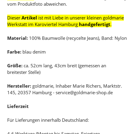
vom Produktfoto abweichen.
Dieser
Artikel
ist mit Liebe in unserer kleinen goldmarie
Werkstatt im Karoviertel Hamburg
handgefertigt
.
Material:
100% Baumwolle (recycelte Jeans), Band: Nylon
Farbe:
blau denim
Größe:
ca. 52cm lang, 43cm breit (gemessen an
breitester Stelle)
Hersteller:
goldmarie, Inhaber Marie Richers, Marktstr.
145, 20357 Hamburg - service@goldmarie-shop.de
Lieferzeit
Für Lieferungen innerhalb Deutschland:
4-6 Werktage (Montag bis Samstag, Feiertage