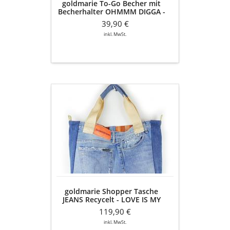
goldmarie To-Go Becher mit
Recycelt
Becherhalter OHMMM DIGGA -
-
JEANS Recycelt - blau denim
blau
39,90 €
denim
inkl. MwSt.
goldmarie
Shopper
Tasche
JEANS
Recycelt
-
LOVE
IS
MY
SUPERPOWER
goldmarie Shopper Tasche
-
JEANS Recycelt - LOVE IS MY
NR
SUPERPOWER - NR 5 -
5
119,90 €
reversible - denim washed -
-
37x38x15cm
inkl. MwSt.