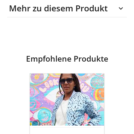
Mehr zu diesem Produkt
70% Viskose (LENZING™
ECOVERO™), 30%
Polyester
Empfohlene Produkte
goldmarie
To-
Go
Becher
mit
Becherhalter
OHMMM
DIGGA
-
JEANS