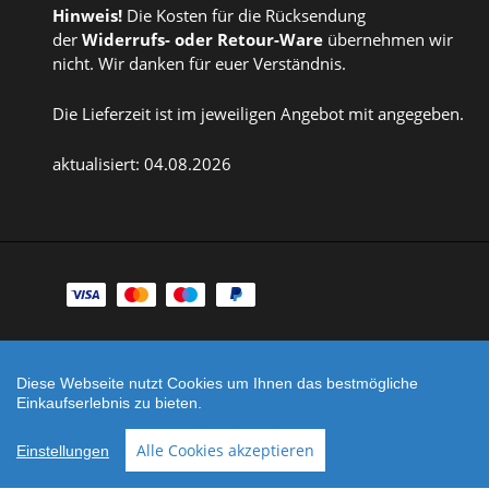
Hinweis!
Die Kosten für die Rücksendung
der
Widerrufs
- oder
Retour-Ware
übernehmen wir
nicht. Wir danken für euer Verständnis.
Die Lieferzeit ist im jeweiligen Angebot mit angegeben.
aktualisiert: 04.08.2026
Zahlungsarten
Facebook
Instagram
Diese Webseite nutzt Cookies um Ihnen das bestmögliche
Shop erstellt mit
Besuche uns auch auf lieber-
Einkaufserlebnis zu bieten.
VersaCommerce.
lokal.de
Alle Cookies akzeptieren
Einstellungen