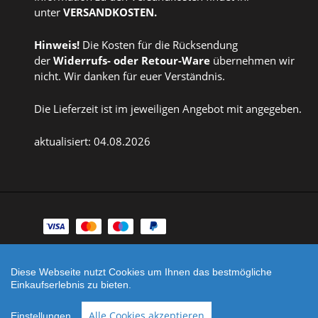
unter
VERSANDKOSTEN
.
Hinweis!
Die Kosten für die Rücksendung
der
Widerrufs
- oder
Retour-Ware
übernehmen wir
nicht. Wir danken für euer Verständnis.
Die Lieferzeit ist im jeweiligen Angebot mit angegeben.
aktualisiert: 04.08.2026
Zahlungsarten
Facebook
Instagram
Diese Webseite nutzt Cookies um Ihnen das bestmögliche
Einkaufserlebnis zu bieten.
Shop erstellt mit
Besuche uns auch auf lieber-
VersaCommerce.
lokal.de
Alle Cookies akzeptieren
Einstellungen