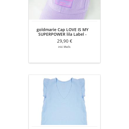
SUPERPOWER
lila
Label
-
Baumwolle
goldmarie Cap LOVE IS MY
-
SUPERPOWER lila Label -
flieder
Baumwolle - flieder
29,90 €
inkl. MwSt.
goldmarie
Musselin
Top
LOVE
IS
MY
SUPERPOWER
-
himmelblau