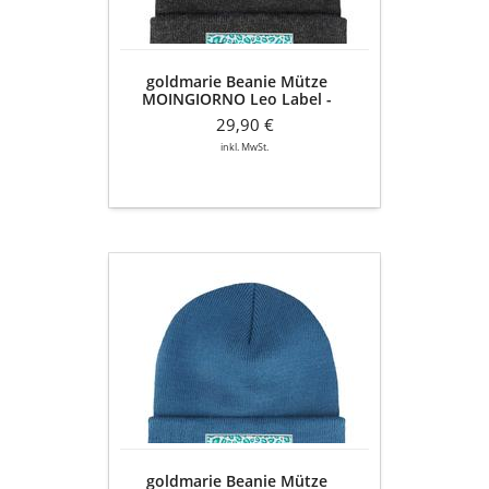
anthrazit-
meliert
goldmarie Beanie Mütze
MOINGIORNO Leo Label -
anthrazit-meliert
29,90 €
inkl. MwSt.
goldmarie
Beanie
Mütze
MOINGIORNO
Leo
Label
-
taubenblau
goldmarie Beanie Mütze