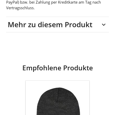
PayPal) bzw. bei Zahlung per Kreditkarte am Tag nach
Vertragsschluss.
Mehr zu diesem Produkt
100% Polyacryl
Empfohlene Produkte
goldmarie
Beanie
Mütze
MOINGIORNO
Leo
Label
-