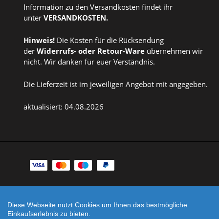
Information zu den Versandkosten findet ihr
unter
VERSANDKOSTEN
.
Hinweis!
Die Kosten für die Rücksendung
der
Widerrufs
- oder
Retour-Ware
übernehmen wir
nicht. Wir danken für euer Verständnis.
Die Lieferzeit ist im jeweiligen Angebot mit angegeben.
aktualisiert: 04.08.2026
Zahlungsarten
Facebook
Instagram
Diese Webseite nutzt Cookies um Ihnen das bestmögliche
Shop erstellt mit
Besuche uns auch auf lieber-
Einkaufserlebnis zu bieten.
VersaCommerce.
lokal.de