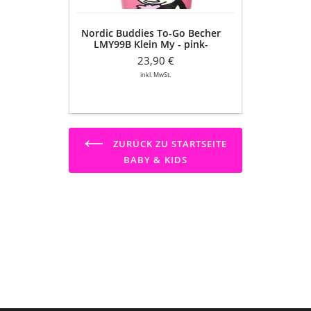
-
pink-
Nordic Buddies To-Go Becher
violett-
LMY99B Klein My - pink-
450ml
violett- 450ml
23,90 €
inkl. MwSt.
ZURÜCK ZU STARTSEITE
BABY & KIDS