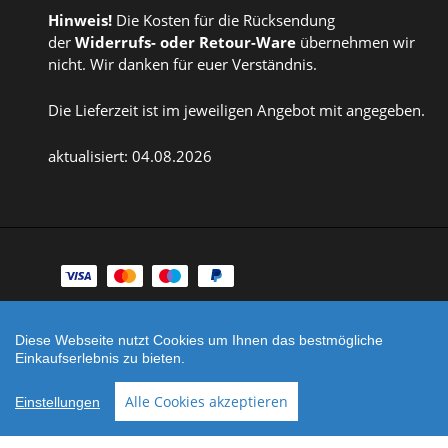
Hinweis!
Die Kosten für die Rücksendung
der
Widerrufs
- oder
Retour-Ware
übernehmen wir
nicht. Wir danken für euer Verständnis.
Die Lieferzeit ist im jeweiligen Angebot mit angegeben.
aktualisiert: 04.08.2026
Zahlungsarten
Facebook
Instagram
Diese Webseite nutzt Cookies um Ihnen das bestmögliche
Einkaufserlebnis zu bieten.
Shop erstellt mit
Besuche uns auch auf lieber-
VersaCommerce.
lokal.de
Alle Cookies akzeptieren
Einstellungen