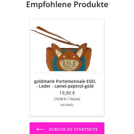
Empfohlene Produkte
goldmarie
Portemonnaie
ESEL
-
Leder
-
camel-
peptrol-
gold
goldmarie Portemonnaie ESEL
- Leder - camel-peptrol-gold
19,90 €
(19,90 € / 1Stück)
inkl. MwSt.
ZURÜCK ZU STARTSEITE