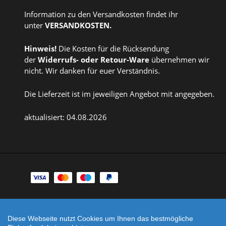
Information zu den Versandkosten findet ihr
unter
VERSANDKOSTEN
.
Hinweis!
Die Kosten für die Rücksendung
der
Widerrufs
- oder
Retour-Ware
übernehmen wir
nicht. Wir danken für euer Verständnis.
Die Lieferzeit ist im jeweiligen Angebot mit angegeben.
aktualisiert: 04.08.2026
Zahlungsarten
Facebook
Instagram
Diese Webseite nutzt Cookies um Ihnen das bestmögliche
Shop erstellt mit
Besuche uns auch auf lieber-