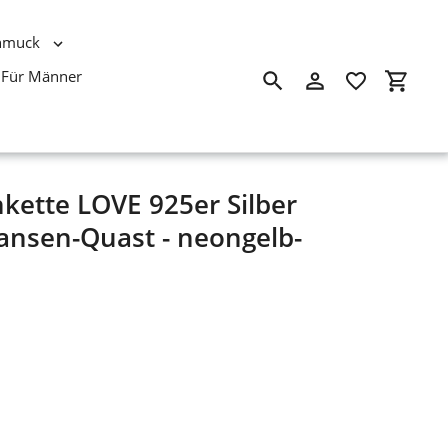
hmuck
Für Männer
Suchen
Einloggen
Einkau
kette LOVE 925er Silber
ansen-Quast - neongelb-