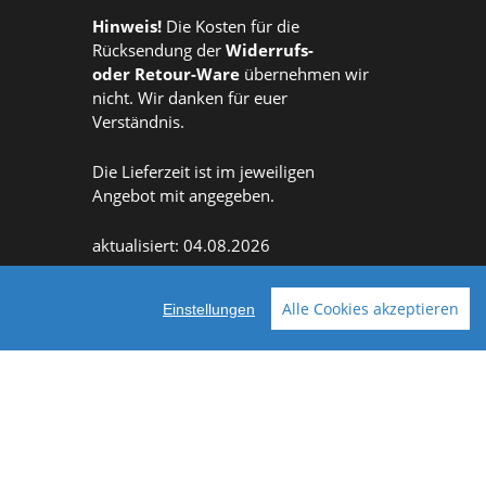
Hinweis!
Die Kosten für die
Rücksendung der
Widerrufs
-
oder
Retour-Ware
übernehmen wir
nicht. Wir danken für euer
Verständnis.
Die Lieferzeit ist im jeweiligen
Angebot mit angegeben.
aktualisiert: 04.08.2026
Alle Cookies akzeptieren
Einstellungen
Facebook
Instagram
ellt mit VersaCommerce.
Besuche uns auch auf lieber-lokal.de