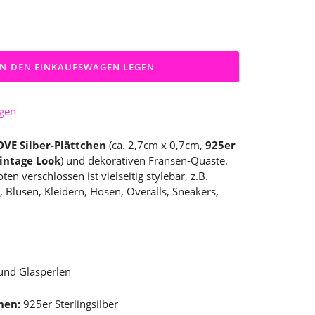
IN DEN EINKAUFSWAGEN LEGEN
ügen
OVE Silber-Plättchen
(ca. 2,7cm x 0,7cm,
925er
Vintage Look
) und dekorativen Fransen-Quaste.
en verschlossen ist vielseitig stylebar, z.B.
s, Blusen, Kleidern, Hosen, Overalls, Sneakers,
und Glasperlen
hen:
925er Sterlingsilber