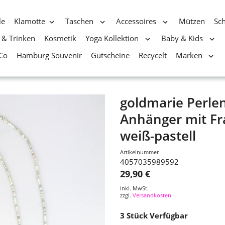
le
Klamotte
Taschen
Accessoires
Mützen
Sc
 & Trinken
Kosmetik
Yoga Kollektion
Baby & Kids
Co
Hamburg Souvenir
Gutscheine
Recycelt
Marken
goldmarie Perlen
Anhänger mit Fr
weiß-pastell
Artikelnummer
4057035989592
29,90 €
inkl. MwSt.
zzgl.
Versandkosten
3
Stück Verfügbar