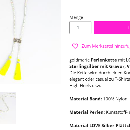
Menge
Zum Merkzettel hinzuf
goldmarie
Perlenkette
mit
L
Sterlingsilber mit Gravur, 
Die Kette wird durch einen Knot
elegant oder casual zu T-Shirt
High Heels usw.
Material Band:
100% Nylon
Material Perlen:
Kunststoff- 
Material
LOVE
Silber-Plättc