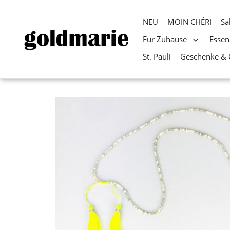
NEU
MOIN CHÉRI
Sa
Für Zuhause
Essen
St. Pauli
Geschenke & 
Direkt
zum
Inhalt