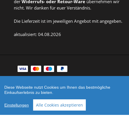
der
Widerrufs
- oder
Retour-Ware
übernehmen wir
nicht. Wir danken für euer Verständnis.
Die Lieferzeit ist im jeweiligen Angebot mit angegeben.
aktualisiert: 04.08.2026
Zahlungsarten
Facebook
Instagram
Diese Webseite nutzt Cookies um Ihnen das bestmögliche
Einkaufserlebnis zu bieten.
Shop erstellt mit
Besuche uns auch auf lieber-
VersaCommerce.
lokal.de
Alle Cookies akzeptieren
Einstellungen