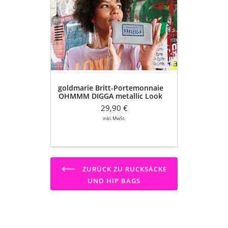
Britt-
Portemonnaie
OHMMM
DIGGA
metallic
Look
Label
Leder
grau
goldmarie Britt-Portemonnaie
-
OHMMM DIGGA metallic Look
15x9cm
Label Leder grau - 15x9cm
29,90 €
inkl. MwSt.
ZURÜCK ZU RUCKSÄCKE
UND HIP BAGS