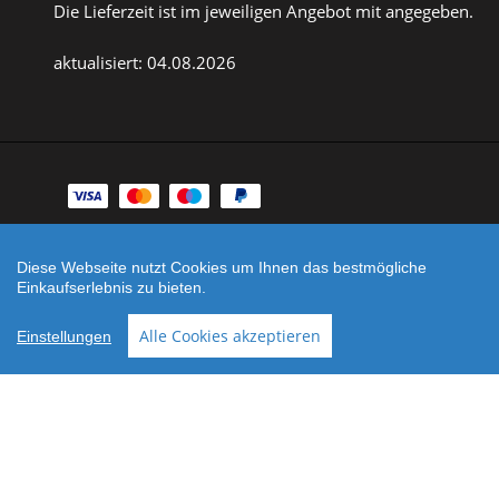
Die Lieferzeit ist im jeweiligen Angebot mit angegeben.
aktualisiert: 04.08.2026
Zahlungsarten
Facebook
Instagram
Diese Webseite nutzt Cookies um Ihnen das bestmögliche
Einkaufserlebnis zu bieten.
Shop erstellt mit
Besuche uns auch auf lieber-
VersaCommerce.
lokal.de
Alle Cookies akzeptieren
Einstellungen
Noch sind keine Bewertungen vorhanden.