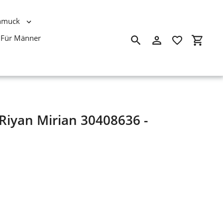
hmuck
Für Männer
Suchen
Einloggen
Einkau
Riyan Mirian 30408636 -