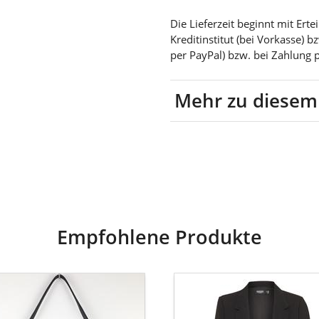
Die Lieferzeit beginnt mit Er
Kreditinstitut (bei Vorkasse) 
per PayPal) bzw. bei Zahlung 
Mehr zu diesem
100% Viskose
Empfohlene Produkte
marie
SOAKED
tasche
IN
ECK
LUXURY