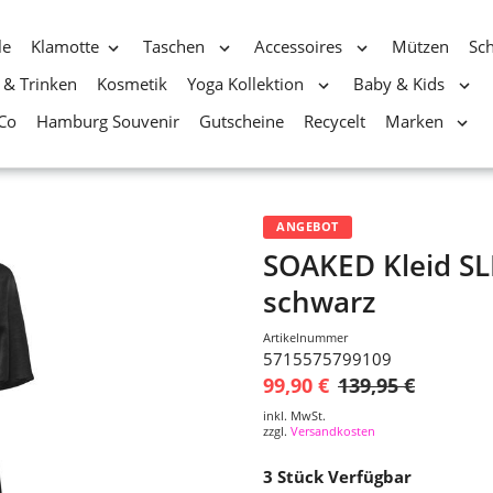
le
Klamotte
Taschen
Accessoires
Mützen
Sc
 & Trinken
Kosmetik
Yoga Kollektion
Baby & Kids
Co
Hamburg Souvenir
Gutscheine
Recycelt
Marken
ANGEBOT
SOAKED Kleid SL
schwarz
Artikelnummer
5715575799109
99,90 €
139,95 €
inkl. MwSt.
zzgl.
Versandkosten
3
Stück Verfügbar