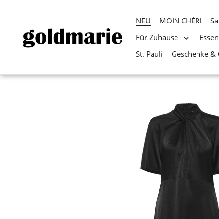
NEU
MOIN CHÉRI
Sa
Für Zuhause
Essen
St. Pauli
Geschenke & 
Direkt
zum
Inhalt