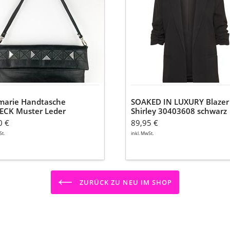
er
Blazer
r
Shirley
age
30403608
schwarz
arz-
r
15cm
marie Handtasche
SOAKED IN LUXURY Blazer
ECK Muster Leder
Shirley 30403608 schwarz
age Look schwarz-silber
0 €
89,95 €
15cm
St.
inkl. MwSt.
ZURÜCK ZU NEU IM SHOP