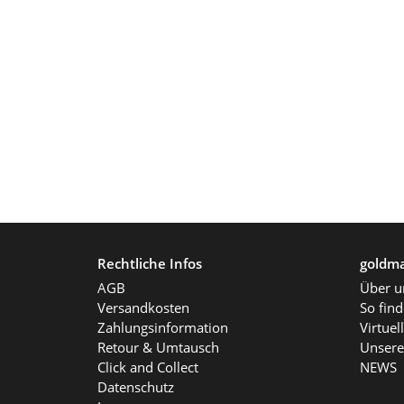
Rechtliche Infos
goldma
AGB
Über u
Versandkosten
So fin
Zahlungsinformation
Virtue
Retour & Umtausch
Unsere
Click and Collect
NEWS
Datenschutz