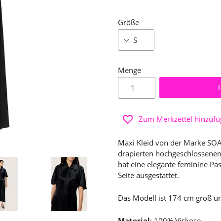
Größe
Menge
Zum Merkzettel hinzuf
Maxi Kleid von der Marke SO
drapierten hochgeschlossenen 
hat eine elegante feminine Pa
Seite ausgestattet.
Das Modell ist 174 cm groß u
Material
: 100% Viskose