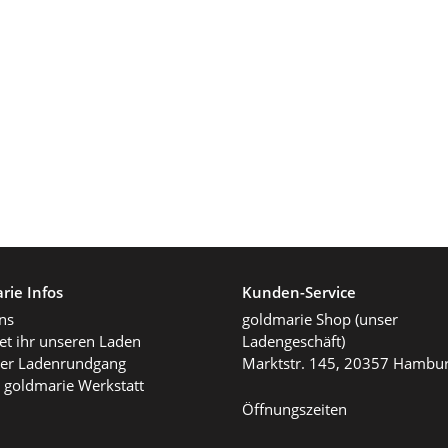
rie Infos
Kunden-Service
ns
goldmarie Shop (unser
det ihr unseren Laden
Ladengeschäft)
ller Ladenrundgang
Marktstr. 145, 20357 Hambu
 goldmarie Werkstatt
Öffnungszeiten