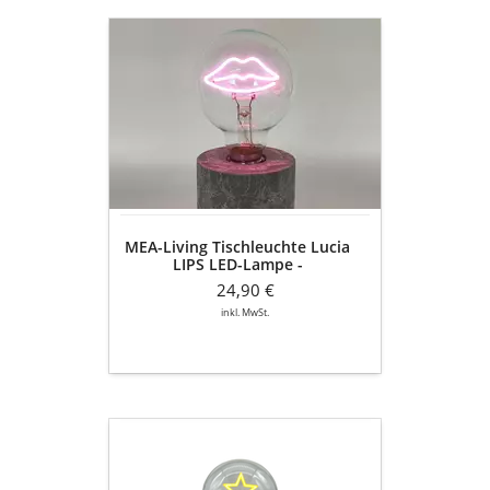
MEA-
Living
Tischleuchte
Lucia
LIPS
LED-
Lampe
-
batteriebetrieben
MEA-Living Tischleuchte Lucia
LIPS LED-Lampe -
batteriebetrieben
24,90 €
inkl. MwSt.
MEA-
Living
Tischleuchte