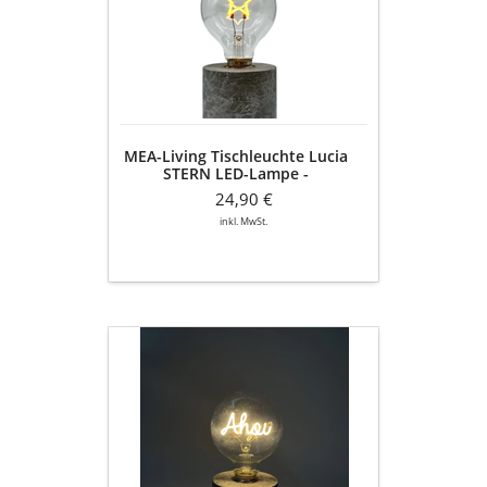
Lucia
STERN
LED-
Lampe
-
batteriebetrieben
MEA-Living Tischleuchte Lucia
STERN LED-Lampe -
batteriebetrieben
24,90 €
inkl. MwSt.
MEA-
Living
Tischleuchte
Lucia
AHOI
LED-
Lampe