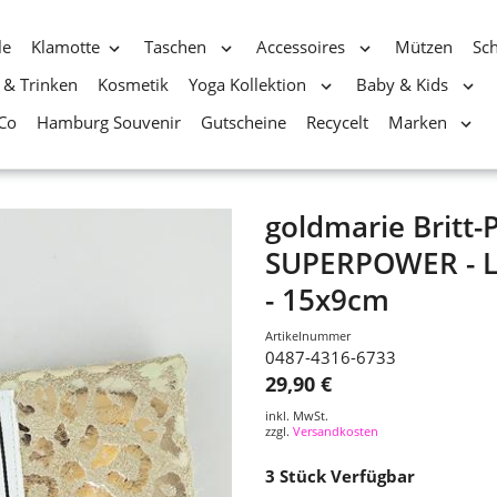
le
Klamotte
Taschen
Accessoires
Mützen
Sc
 & Trinken
Kosmetik
Yoga Kollektion
Baby & Kids
Co
Hamburg Souvenir
Gutscheine
Recycelt
Marken
goldmarie Britt
SUPERPOWER - Le
- 15x9cm
Artikelnummer
0487-4316-6733
29,90 €
inkl. MwSt.
zzgl.
Versandkosten
3
Stück Verfügbar