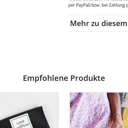
per PayPal) bzw. bei Zahlung 
Mehr zu diesem
Leder
Empfohlene Produkte
marie
goldmarie
-
Britt-
emonnaie
Portemonnaie
E
LOVE
IS
MY