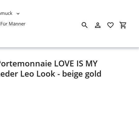
hmuck
Für Männer
Suchen
Einloggen
Einkau
-Portemonnaie LOVE IS MY
der Leo Look - beige gold