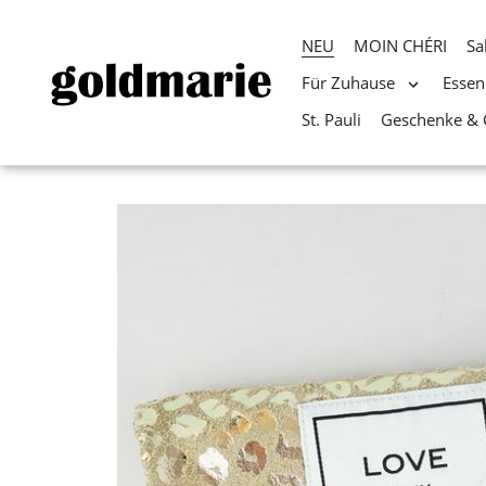
NEU
MOIN CHÉRI
Sa
Für Zuhause
Essen
St. Pauli
Geschenke & 
Direkt
zum
Inhalt