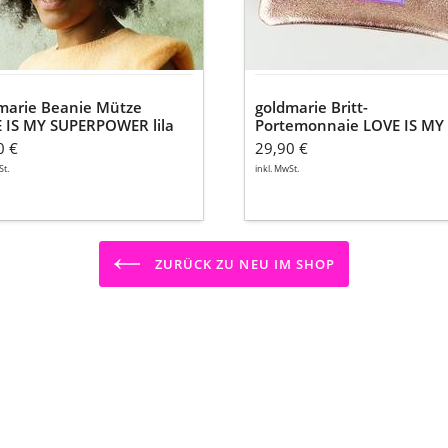
l
Label
-
er
Leder
rosegold
-
marie Beanie Mütze
goldmarie Britt-
15x9cm
 IS MY SUPERPOWER lila
Portemonnaie LOVE IS MY
 - flieder
SUPERPOWER Lila Label -
0 €
29,90 €
Leder rosegold - 15x9cm
St.
inkl. MwSt.
ZURÜCK ZU NEU IM SHOP