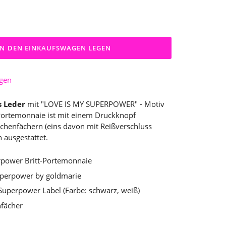
IN DEN EINKAUFSWAGEN LEGEN
ügen
 Leder
mit
"LOVE IS MY SUPERPOWER" - Motiv
s Portemonnaie ist mit einem Druckknopf
schenfächern (eins davon mit Reißverschluss
h ausgestattet.
rpower Britt-Portemonnaie
Superpower by goldmarie
 Superpower Label (Farbe: schwarz, weiß)
nfächer