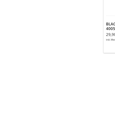
mit
Glit
BLA
4005
Glit
29,9
inkl. Mw