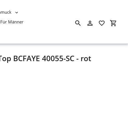
hmuck
Für Männer
Suchen
Einloggen
Einkau
p BCFAYE 40055-SC - rot