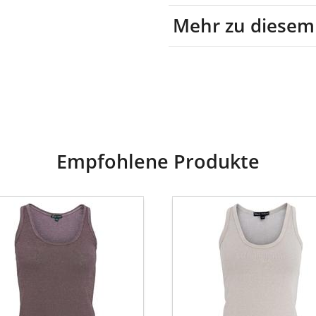
Mehr zu diesem
64% Viskose, 17% Polyest
Nylon, 5% Elastan
Empfohlene Produkte
CK
BLACK
OUR
COLOUR
Top
AYE
BCFAYE
5-
40055-
PS
-
e
pearl-