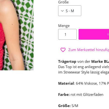
Größe
Menge
Zum Merkzettel hinzuf
Trägertop
von der
Marke B
Das Top ist eng anliegend viels
im Streewear Style lässig eleg
Material
: 64% Viskose, 17% P
Farbe:
rot mit Glitzerfäden
Größe:
S/M