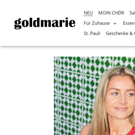
NEU
MOIN CHÉRI
Sa
Für Zuhause
Essen
St. Pauli
Geschenke & 
Direkt
zum
Inhalt