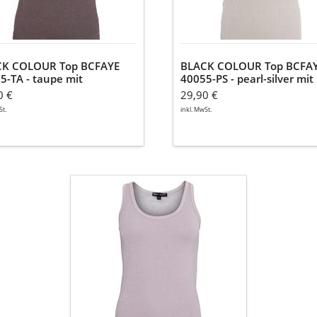
silver
zerfäden
mit
Glitzerfäden
CK COLOUR Top BCFAYE
BLACK COLOUR Top BCFA
5-TA - taupe mit
40055-PS - pearl-silver mit
zerfäden
Glitzerfäden
0 €
29,90 €
St.
inkl. MwSt.
BLACK
COLOUR
Top
BCFAYE
40055-
PE
-
rose
mit
Glitzerfäden