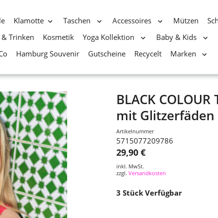
le
Klamotte
Taschen
Accessoires
Mützen
Sc
 & Trinken
Kosmetik
Yoga Kollektion
Baby & Kids
Co
Hamburg Souvenir
Gutscheine
Recycelt
Marken
BLACK COLOUR To
mit Glitzerfäden
Artikelnummer
5715077209786
29,90 €
inkl. MwSt.
zzgl.
Versandkosten
3
Stück Verfügbar