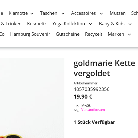
le
Klamotte
Taschen
Accessoires
Mützen
Sc
 & Trinken
Kosmetik
Yoga Kollektion
Baby & Kids
Co
Hamburg Souvenir
Gutscheine
Recycelt
Marken
goldmarie Kette
vergoldet
Artikelnummer
4057035992356
19,90 €
inkl. MwSt.
zzgl.
Versandkosten
1
Stück Verfügbar