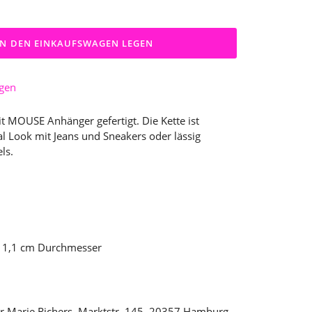
IN DEN EINKAUFSWAGEN LEGEN
ügen
it MOUSE Anhänger gefertigt. Die Kette ist
ual Look mit Jeans und Sneakers oder lässig
ls.
. 1,1 cm Durchmesser
r Marie Richers, Marktstr. 145, 20357 Hamburg -