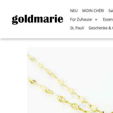
NEU
MOIN CHÉRI
Sa
Für Zuhause
Essen
St. Pauli
Geschenke & 
Direkt
zum
Inhalt