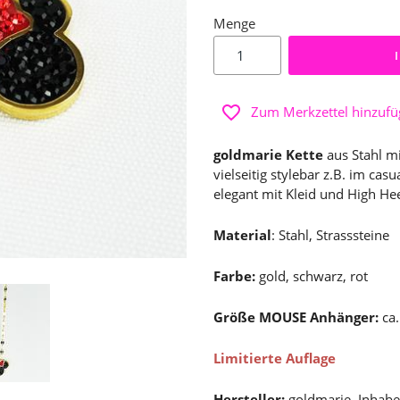
Menge
Zum Merkzettel hinzuf
goldmarie Kette
aus Stahl m
vielseitig stylebar z.B. im cas
elegant mit Kleid und High Hee
Material
: Stahl, Strasssteine
Farbe:
gold, schwarz, rot
Größe MOUSE Anhänger:
ca
Limitierte Auflage
Hersteller:
goldmarie, Inhabe