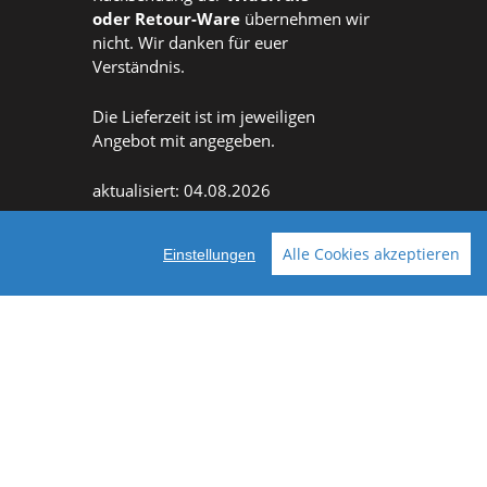
oder
Retour-Ware
übernehmen wir
nicht. Wir danken für euer
Verständnis.
Die Lieferzeit ist im jeweiligen
Angebot mit angegeben.
aktualisiert: 04.08.2026
Alle Cookies akzeptieren
Einstellungen
Facebook
Instagram
ellt mit VersaCommerce.
Besuche uns auch auf lieber-lokal.de