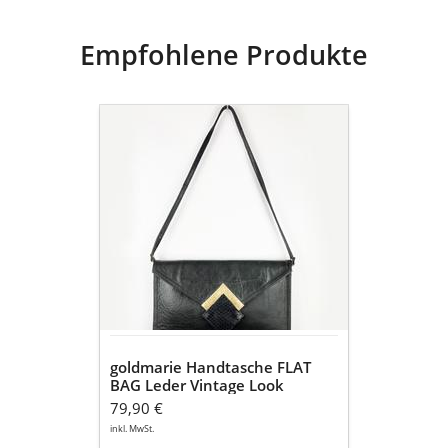
Empfohlene Produkte
goldmarie
Handtasche
FLAT
BAG
Leder
Vintage
Look
schwarz-
gold
-
30x18cm
goldmarie Handtasche FLAT
BAG Leder Vintage Look
schwarz-gold - 30x18cm
79,90 €
inkl. MwSt.