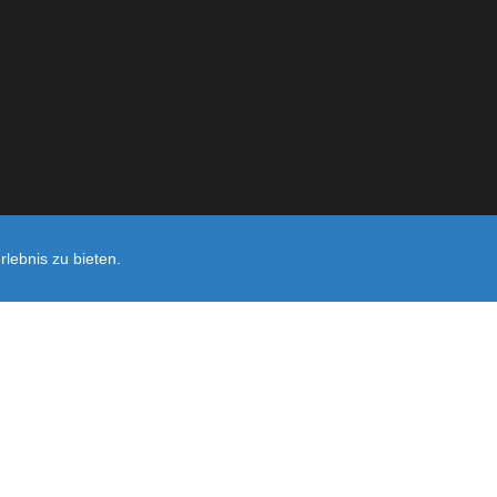
lebnis zu bieten.
Shop erst
Noch sind keine Bewertungen vorhanden.