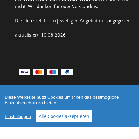
nicht. Wir danken für euer Verständnis.
Die Lieferzeit ist im jeweiligen Angebot mit angegeben.
aktualisiert: 10.08.2026
Zahlungsarten
Facebook
Instagram
Diese Webseite nutzt Cookies um Ihnen das bestmögliche
Shop erstellt mit
Besuche uns auch auf lieber-
Einkaufserlebnis zu bieten.
VersaCommerce.
lokal.de
Alle Cookies akzeptieren
Einstellungen