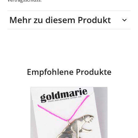
Mehr zu diesem Produkt
Band: Nylon
Material
Anhänger: 925er Silber
Empfohlene Produkte
goldmarie
Kette
PANTHER
Anhänger
925er
Silber