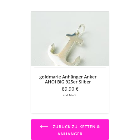
goldmarie
Anhänger
Anker
AHOI
BIG
925er
Silber
goldmarie Anhänger Anker
AHOI BIG 925er Silber
89,90 €
inkl. MwSt.
ZURÜCK ZU KETTEN &
ANHÄNGER