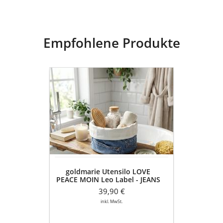
Jeans), Futter: 100%
Baumwolle
Empfohlene Produkte
goldmarie
Utensilo
LOVE
PEACE
MOIN
Leo
Label
-
JEANS
Recycelt
goldmarie Utensilo LOVE
-
PEACE MOIN Leo Label - JEANS
blau
Recycelt - blau denim
denim
39,90 €
inkl. MwSt.