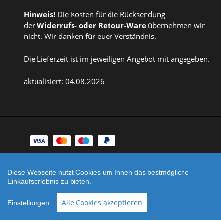
Hinweis!
Die Kosten für die Rücksendung
der
Widerrufs
- oder
Retour-Ware
übernehmen wir
nicht. Wir danken für euer Verständnis.
Die Lieferzeit ist im jeweiligen Angebot mit angegeben.
aktualisiert: 04.08.2026
Zahlungsarten
Facebook
Instagram
Diese Webseite nutzt Cookies um Ihnen das bestmögliche
Einkaufserlebnis zu bieten.
Shop erstellt mit
Besuche uns auch auf lieber-
VersaCommerce.
lokal.de
Alle Cookies akzeptieren
Einstellungen