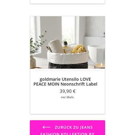
goldmarie
Utensilo
LOVE
PEACE
MOIN
Neonschrift
Label
-
JEANS
Recycelt
goldmarie Utensilo LOVE
-
PEACE MOIN Neonschrift Label
schwarz
- JEANS Recycelt - schwarz
denim
39,90 €
denim
inkl. MwSt.
ZURÜCK ZU JEANS
FASHION KOLLEKTION BY