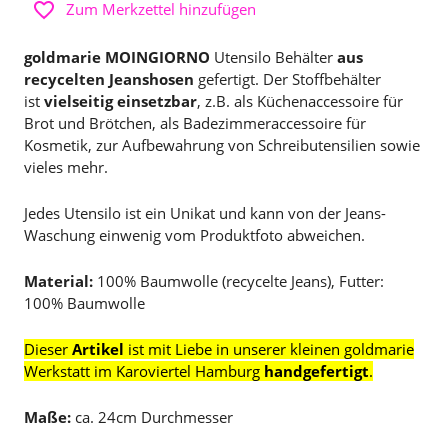
Zum Merkzettel hinzufügen
goldmarie MOINGIORNO
Utensilo Behälter
aus
recycelten Jeanshosen
gefertigt. Der Stoffbehälter
ist
vielseitig einsetzbar
, z.B. als Küchenaccessoire für
Brot und Brötchen, als Badezimmeraccessoire für
Kosmetik, zur Aufbewahrung von Schreibutensilien sowie
vieles mehr.
Jedes Utensilo ist ein Unikat und kann von der Jeans-
Waschung einwenig vom Produktfoto abweichen.
Material:
100% Baumwolle (recycelte Jeans), Futter:
100% Baumwolle
Dieser
Artikel
ist mit Liebe in unserer kleinen goldmarie
Werkstatt im Karoviertel Hamburg
handgefertigt
.
Maße:
ca. 24cm Durchmesser