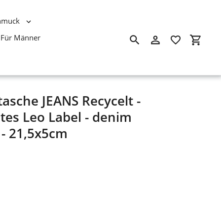
hmuck
Für Männer
Suchen
Einloggen
Einkau
asche JEANS Recycelt -
es Leo Label - denim
 - 21,5x5cm