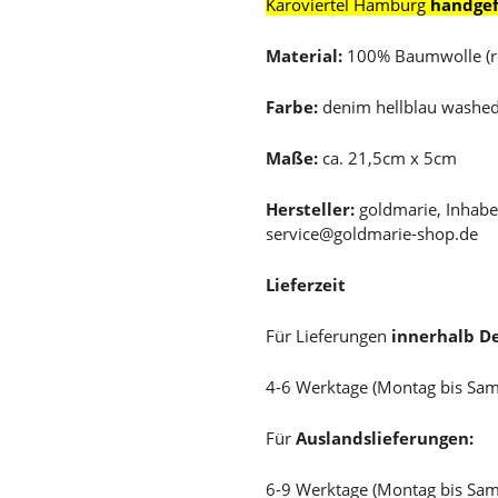
Karoviertel Hamburg
handgef
Material:
100% Baumwolle (re
Farbe:
denim hellblau washe
Maße:
ca. 21,5cm x 5cm
Hersteller:
goldmarie, Inhabe
service@goldmarie-shop.de
Lieferzeit
Für Lieferungen
innerhalb D
4-6 Werktage (Montag bis Sa
Für
Auslandslieferungen:
6-9 Werktage (Montag bis Sa