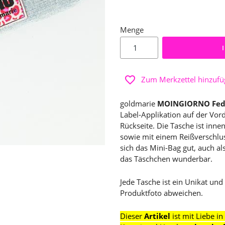
Menge
Zum Merkzettel hinzuf
goldmarie
MOINGIORNO Feder
Label-Applikation auf der Vor
Rückseite. Die Tasche ist inn
sowie mit einem Reißverschlus
sich das Mini-Bag gut, auch al
das Täschchen wunderbar.
Jede Tasche ist ein Unikat u
Produktfoto abweichen.
Dieser
Artikel
ist mit Liebe i