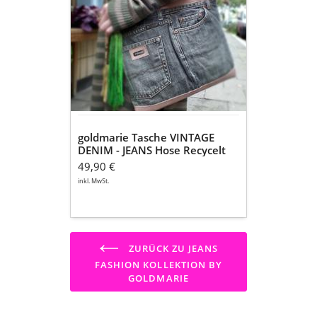
DENIM
-
JEANS
Hose
Recycelt
-
helles
jeansblau
goldmarie Tasche VINTAGE
DENIM - JEANS Hose Recycelt
- helles jeansblau
49,90 €
inkl. MwSt.
ZURÜCK ZU JEANS
FASHION KOLLEKTION BY
GOLDMARIE