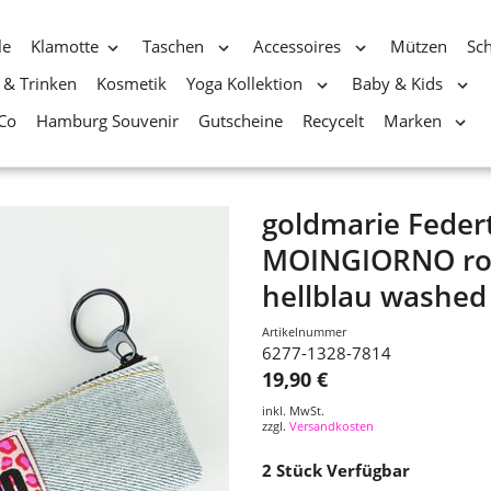
le
Klamotte
Taschen
Accessoires
Mützen
Sc
 & Trinken
Kosmetik
Yoga Kollektion
Baby & Kids
Co
Hamburg Souvenir
Gutscheine
Recycelt
Marken
goldmarie Federt
MOINGIORNO rot
hellblau washed
Artikelnummer
6277-1328-7814
19,90 €
inkl. MwSt.
zzgl.
Versandkosten
2
Stück Verfügbar