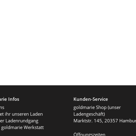
rie Infos
Kunden-Service
ns
goldmarie Shop (unser
det ihr unseren Laden
Ladengeschäft)
ller Ladenrundgang
Marktstr. 145, 20357 Hambu
 goldmarie Werkstatt
Öffnungszeiten