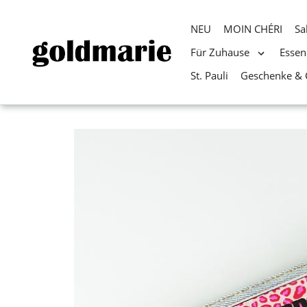
NEU
MOIN CHÉRI
Sa
Für Zuhause
Essen
St. Pauli
Geschenke & 
Direkt
zum
Inhalt