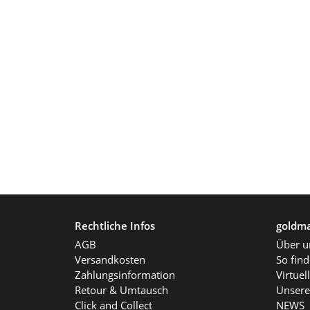
Rechtliche Infos
goldma
AGB
Über u
Versandkosten
So fin
Zahlungsinformation
Virtue
Retour & Umtausch
Unsere
Click and Collect
NEWS