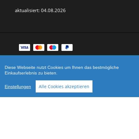
aktualisiert: 04.08.2026
Zahlungsarten
Facebook
Instagram
Diese Webseite nutzt Cookies um Ihnen das bestmögliche
Einkaufserlebnis zu bieten.
Shop erstellt mit
Besuche uns auch auf lieber-
VersaCommerce.
lokal.de
Alle Cookies akzeptieren
Einstellungen
Noch sind keine Bewertungen vorhanden.