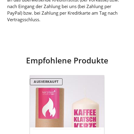
nach Eingang der Zahlung bei uns (bei Zahlung per
PayPal) bzw. bei Zahlung per Kreditkarte am Tag nach
Vertragsschluss.
Empfohlene Produkte
Kerzilein
AUSVERKAUFT
Deko
Kerze
KAFFEE
KLATSCH
KERZE
creme-
pink
klein
8x6cm