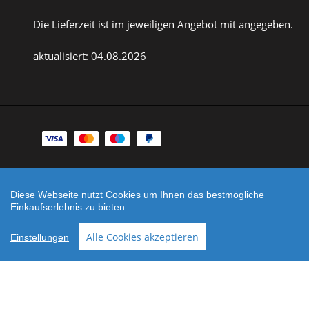
Die Lieferzeit ist im jeweiligen Angebot mit angegeben.
aktualisiert: 04.08.2026
Zahlungsarten
Facebook
Instagram
Diese Webseite nutzt Cookies um Ihnen das bestmögliche
Shop erstellt mit
Besuche uns auch auf lieber-
Einkaufserlebnis zu bieten.
VersaCommerce.
lokal.de
Alle Cookies akzeptieren
Einstellungen
Noch sind keine Bewertungen vorhanden.