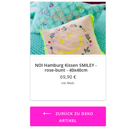
NOI
Hamburg
Kissen
SMILEY
-
rose-
bunt
-
40x40cm
NOI Hamburg Kissen SMILEY -
rose-bunt - 40x40cm
69,90 €
inkl. MwSt.
ZURÜCK ZU DEKO
ARTIKEL