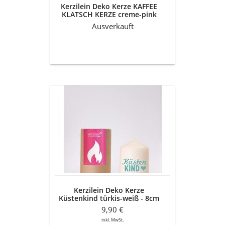
Kerzilein Deko Kerze KAFFEE
KLATSCH KERZE creme-pink
klein 8x6cm
Ausverkauft
Kerzilein
Deko
Kerze
Küstenkind
türkis-
weiß
-
8cm
Kerzilein Deko Kerze
Küstenkind türkis-weiß - 8cm
9,90 €
inkl. MwSt.