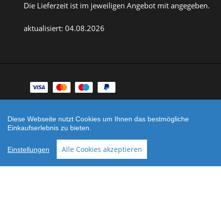
Die Lieferzeit ist im jeweiligen Angebot mit angegeben.
aktualisiert: 04.08.2026
Zahlungsarten
Facebook
Instagram
Diese Webseite nutzt Cookies um Ihnen das bestmögliche
Einkaufserlebnis zu bieten.
Shop erstellt mit
Besuche uns auch auf lieber-
VersaCommerce.
lokal.de
Alle Cookies akzeptieren
Einstellungen
Noch sind keine Bewertungen vorhanden.