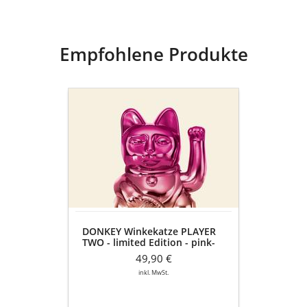
Empfohlene Produkte
DONKEY
Winkekatze
PLAYER
TWO
-
limited
Edition
-
pink-
gold
DONKEY Winkekatze PLAYER
metallic
TWO - limited Edition - pink-
gold metallic
49,90 €
inkl. MwSt.