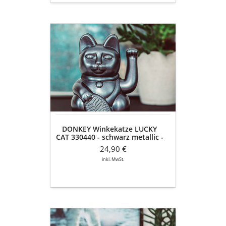
DONKEY
Winkekatze
LUCKY
CAT
330440
-
schwarz
metallic
-
Einheit
DONKEY Winkekatze LUCKY
CAT 330440 - schwarz metallic -
Einheit
24,90 €
inkl. MwSt.
DONKEY