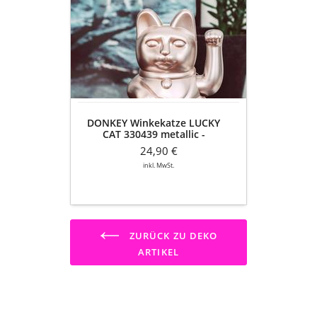
Winkekatze
LUCKY
CAT
330439
metallic
-
Inspiration
DONKEY Winkekatze LUCKY
CAT 330439 metallic -
Inspiration
24,90 €
inkl. MwSt.
ZURÜCK ZU DEKO
ARTIKEL