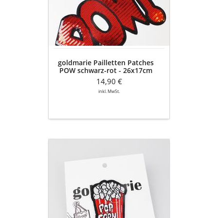
schwarz-
rot
-
26x17cm
goldmarie Pailletten Patches
POW schwarz-rot - 26x17cm
14,90 €
inkl. MwSt.
goldmarie
Patches
Aufnäher
POPCORN
TÜTE
-
rot-
schwarz-