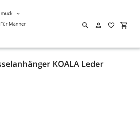
hmuck
Für Männer
Suchen
Einloggen
Einkau
sselanhänger KOALA Leder