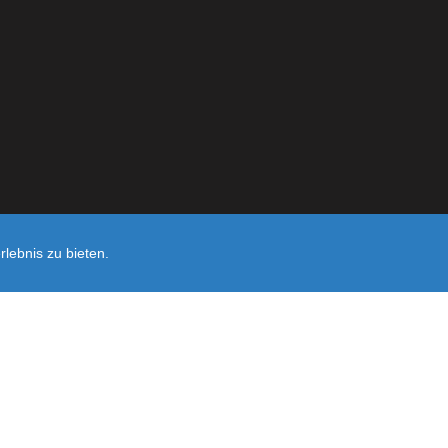
lebnis zu bieten.
Shop erst
Noch sind keine Bewertungen vorhanden.