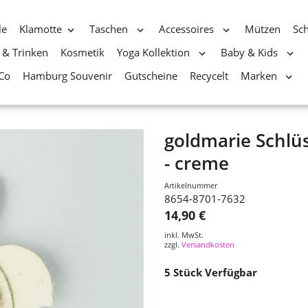
le
Klamotte
Taschen
Accessoires
Mützen
Sc
 & Trinken
Kosmetik
Yoga Kollektion
Baby & Kids
Co
Hamburg Souvenir
Gutscheine
Recycelt
Marken
goldmarie Schlü
- creme
Artikelnummer
8654-8701-7632
14,90 €
inkl. MwSt.
zzgl.
Versandkosten
5
Stück Verfügbar