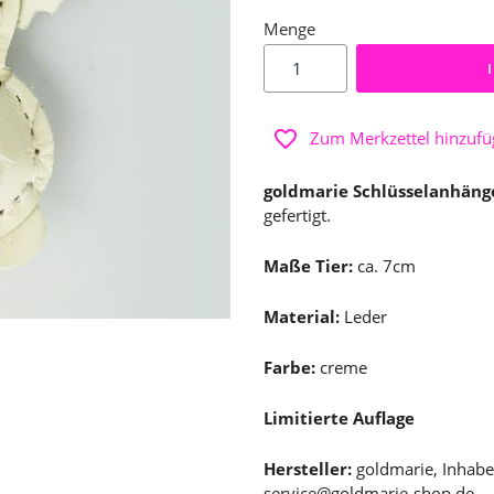
Menge
Zum Merkzettel hinzuf
goldmarie Schlüsselanhäng
gefertigt.
Maße Tier:
ca. 7cm
Material:
Leder
Farbe:
creme
Limitierte Auflage
Hersteller:
goldmarie, Inhabe
service@goldmarie-shop.de