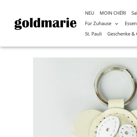
NEU
MOIN CHÉRI
Sa
Für Zuhause
Essen
St. Pauli
Geschenke & 
Direkt
zum
Inhalt