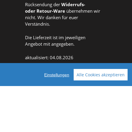
Rücksendung der
Widerrufs
-
oder
Retour-Ware
übernehmen wir
nicht. Wir danken für euer
Verständnis.
Die Lieferzeit ist im jeweiligen
Angebot mit angegeben.
aktualisiert: 04.08.2026
Alle Cookies akzeptieren
Einstellungen
Facebook
Instagram
ellt mit VersaCommerce.
Besuche uns auch auf lieber-lokal.de