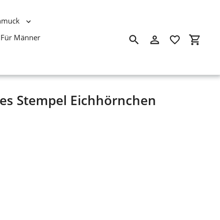
hmuck
Für Männer
Suchen
Einloggen
Einkau
ees Stempel Eichhörnchen