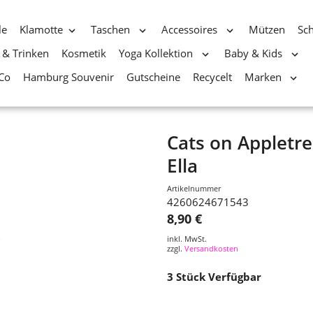
le
Klamotte
Taschen
Accessoires
Mützen
Sc
 & Trinken
Kosmetik
Yoga Kollektion
Baby & Kids
Co
Hamburg Souvenir
Gutscheine
Recycelt
Marken
Cats on Appletr
Ella
Artikelnummer
4260624671543
8,90 €
inkl. MwSt.
zzgl.
Versandkosten
3
Stück Verfügbar