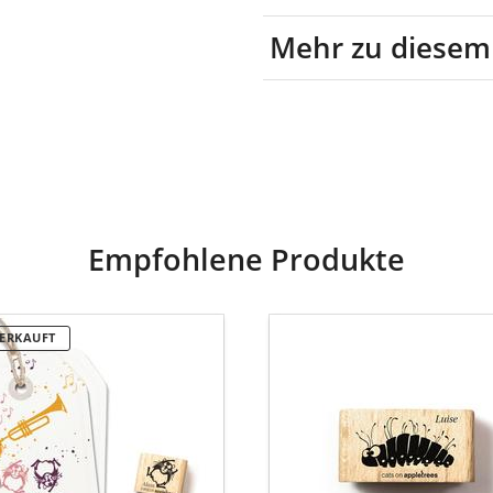
Mehr zu diesem
Material: Holz, Kautschuk
Empfohlene Produkte
Cats
ERKAUFT
on
etrees
Appletrees
Stempel
pel
Raupe
ter
Luise
n