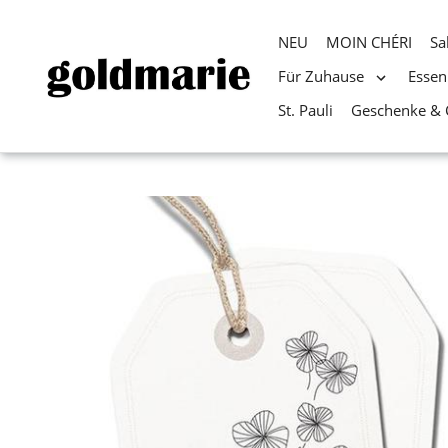
NEU
MOIN CHÉRI
Sa
Für Zuhause
Essen
St. Pauli
Geschenke & 
Direkt
zum
Inhalt