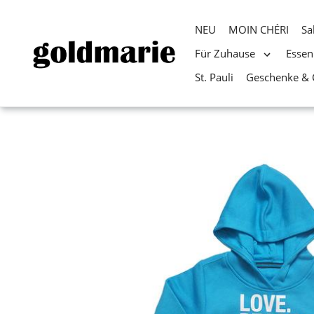
NEU
MOIN CHÉRI
Sa
Für Zuhause
Essen
St. Pauli
Geschenke & 
Direkt
zum
Inhalt