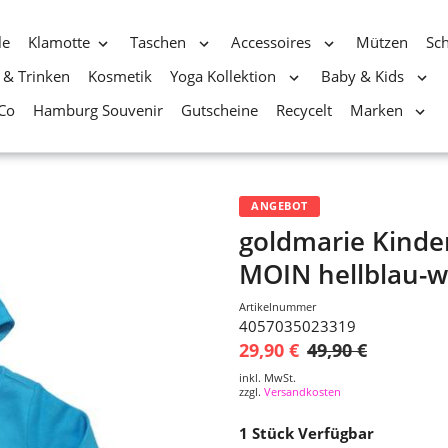
le
Klamotte
Taschen
Accessoires
Mützen
Sc
 & Trinken
Kosmetik
Yoga Kollektion
Baby & Kids
Co
Hamburg Souvenir
Gutscheine
Recycelt
Marken
ANGEBOT
goldmarie Kinde
MOIN hellblau-w
Artikelnummer
4057035023319
29,90 €
49,90 €
inkl. MwSt.
zzgl.
Versandkosten
1
Stück Verfügbar