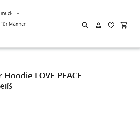
hmuck
Für Männer
Suchen
Einloggen
Einkau
r Hoodie LOVE PEACE
eiß