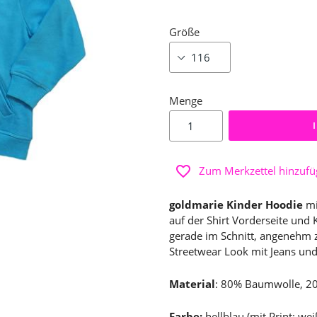
Größe
Menge
Zum Merkzettel hinzuf
goldmarie Kinder Hoodie
mi
auf der Shirt Vorderseite und 
gerade im Schnitt, angenehm zu
Streetwear Look mit Jeans und 
Material
: 80% Baumwolle, 20
Farbe:
hellblau (mit Print: wei