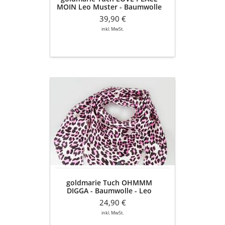
MOIN Leo Muster - Baumwolle
- braun
39,90 €
inkl. MwSt.
goldmarie
Tuch
OHMMM
DIGGA
-
Baumwolle
-
Leo
Muster
-
goldmarie Tuch OHMMM
neon
DIGGA - Baumwolle - Leo
pink
Muster - neon pink
24,90 €
inkl. MwSt.