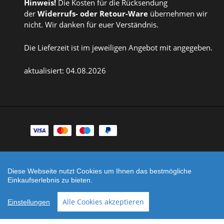
Hinweis!
Die Kosten für die Rücksendung
der
Widerrufs
- oder
Retour-Ware
übernehmen wir
nicht. Wir danken für euer Verständnis.
Die Lieferzeit ist im jeweiligen Angebot mit angegeben.
aktualisiert: 04.08.2026
Zahlungsarten
Facebook
Instagram
Diese Webseite nutzt Cookies um Ihnen das bestmögliche
Shop erstellt mit
Besuche uns auch auf lieber-
Einkaufserlebnis zu bieten.
VersaCommerce.
lokal.de
Alle Cookies akzeptieren
Einstellungen