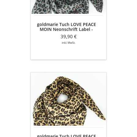
Label
-
Baumwolle
gemustert
goldmarie Tuch LOVE PEACE
-
MOIN Neonschrift Label -
grau-
Baumwolle gemustert - grau-
dunkelgrau
39,90 €
dunkelgrau
inkl. MwSt.
goldmarie
Tuch
LOVE
PEACE
MOIN
Leo
Muster
-
Baumwolle
-
goldmarie Tuch LOVE PEACE
braun