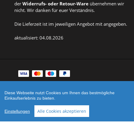
der
Widerrufs
- oder
Retour-Ware
übernehmen wir
nicht. Wir danken für euer Verständnis.
Die Lieferzeit ist im jeweiligen Angebot mit angegeben.
aktualisiert: 04.08.2026
Zahlungsarten
Facebook
Instagram
Diese Webseite nutzt Cookies um Ihnen das bestmögliche
Einkaufserlebnis zu bieten.
Shop erstellt mit
Besuche uns auch auf lieber-
VersaCommerce.
lokal.de
Alle Cookies akzeptieren
Einstellungen