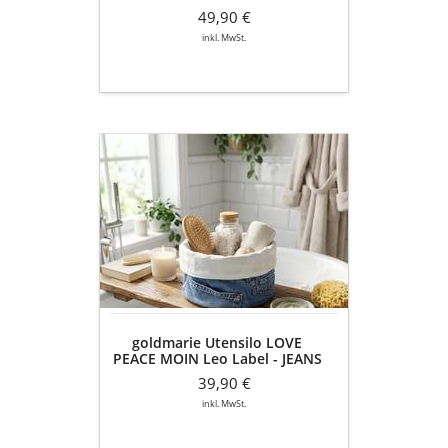
JEANS Recycelt - blau denim
denim
49,90 €
inkl. MwSt.
goldmarie
Utensilo
LOVE
PEACE
MOIN
Leo
Label
-
JEANS
Recycelt
goldmarie Utensilo LOVE
-
PEACE MOIN Leo Label - JEANS
blau
Recycelt - blau denim
denim
39,90 €
inkl. MwSt.