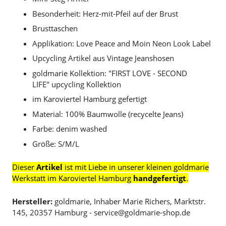
Besonderheit: Herz-mit-Pfeil auf der Brust
Brusttaschen
Applikation: Love Peace and Moin Neon Look Label
Upcycling Artikel aus Vintage Jeanshosen
goldmarie Kollektion: "FIRST LOVE - SECOND
LIFE" upcycling Kollektion
im Karoviertel Hamburg gefertigt
Material: 100% Baumwolle (recycelte Jeans)
Farbe: denim washed
Größe: S/M/L
Dieser
Artikel
ist mit Liebe in unserer kleinen goldmarie
Werkstatt im Karoviertel Hamburg
handgefertigt
.
Hersteller:
goldmarie, Inhaber Marie Richers, Marktstr.
145, 20357 Hamburg - service@goldmarie-shop.de