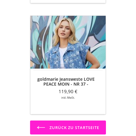
goldmarie
Jeansweste
LOVE
PEACE
MOIN
-
NR
37
-
Blumenmuster
goldmarie Jeansweste LOVE
-
PEACE MOIN - NR 37 -
Recycelt
Blumenmuster - Recycelt aus
aus
119,90 €
einer Jeansjacke - denim blau
einer
inkl. MwSt.
Jeansjacke
-
denim
blau
ZURÜCK ZU STARTSEITE