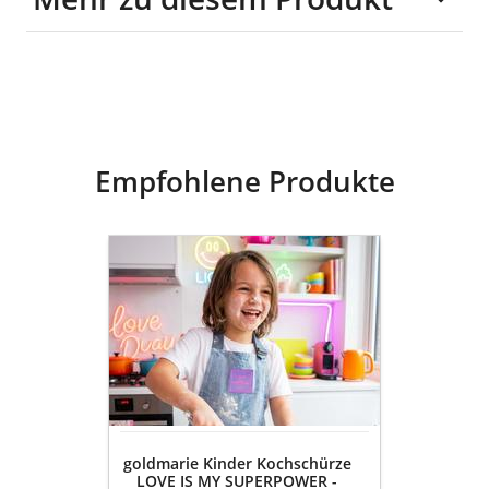
100% Baumwolle
(recycelte Jeans)
Empfohlene Produkte
goldmarie
Kinder
Kochschürze
LOVE
IS
MY
SUPERPOWER
-
JEANS
Recycelt
goldmarie Kinder Kochschürze
-
LOVE IS MY SUPERPOWER -
blau